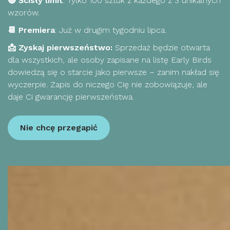
🔴 Ścisły limit
: Tylko 100 sztuk z każdego z 3 unikalnych
wzorów.
📆 Premiera
: Już w drugim tygodniu lipca.
📩 Zyskaj pierwszeństwo:
Sprzedaż będzie otwarta
dla wszystkich, ale osoby zapisane na listę Early Birds
dowiedzą się o starcie jako pierwsze – zanim nakład się
wyczerpie. Zapis do niczego Cię nie zobowiązuje, ale
daje Ci gwarancję pierwszeństwa.
Nie chcę przegapić