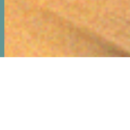
Podaruj voucher do Studia
PortalYogi
już od 119 zł
Voucher na 1 miesiąc (119 zł)