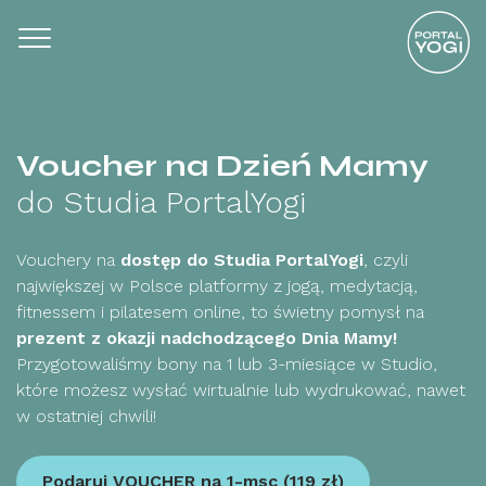
Voucher na Dzień Mamy
do Studia PortalYogi
Vouchery na
dostęp do Studia PortalYogi
, czyli
największej w Polsce platformy z jogą, medytacją,
fitnessem i pilatesem online, to świetny pomysł na
prezent z okazji nadchodzącego Dnia Mamy!
Przygotowaliśmy bony na 1 lub 3-miesiące w Studio,
które możesz wysłać wirtualnie lub wydrukować, nawet
w ostatniej chwili!
Podaruj VOUCHER na 1-msc (119 zł)