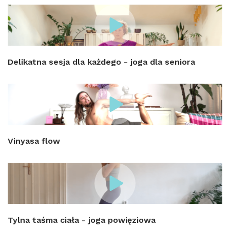
Delikatna sesja dla każdego - joga dla seniora
Vinyasa flow
Tylna taśma ciała - joga powięziowa