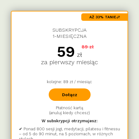
AŻ 33% TANIEJ!
SUBSKRYPCJA
1-MIESIĘCZNA
59
89 zł
zł
za pierwszy miesiąc
kolejne: 89 zł / miesiąc
Dołącz
Płatność kartą
(anuluj kiedy chcesz)
W subskrypcji otrzymujesz:
✔ Ponad 800 sesji jogi, medytacji, pilatesu i fitnessu
– od 5 do 90 minut, na 5 poziomach, w różnych
stylach