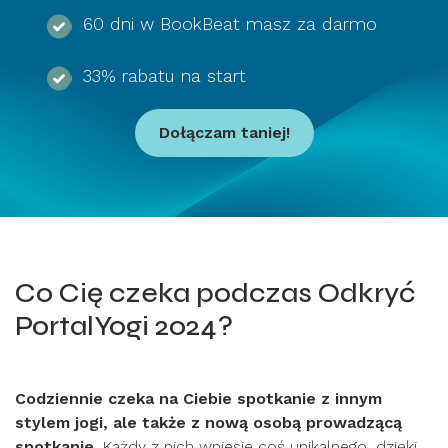
60 dni w BookBeat masz za darmo
33% rabatu na start
Dołączam taniej!
Co Cię czeka podczas Odkryć
PortalYogi 2024?
Codziennie czeka na Ciebie spotkanie z innym
stylem jogi, ale także z nową osobą prowadzącą
spotkanie
. Każdy z nich wniesie coś unikalnego, dzięki