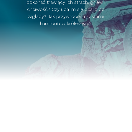
pokonać trawiący ich strach, gniew i
chciwość? Czy uda im się ocalić od
zagłady? Jak przywrócona zostanie
harmonia w królestwie?