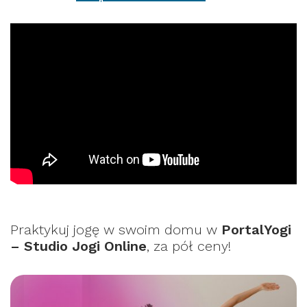
Praktykuj jogę w swoim domu w
PortalYogi
– Studio Jogi Online
, za pół ceny!