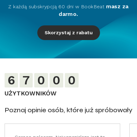
masz za
Z każdą subskrypcją 60 dni w BookBeat
darmo.
Skorzystaj z rabatu
6
7
0
0
0
UŻYTKOWNIKÓW
Poznaj opinie osób, które już spróbowały