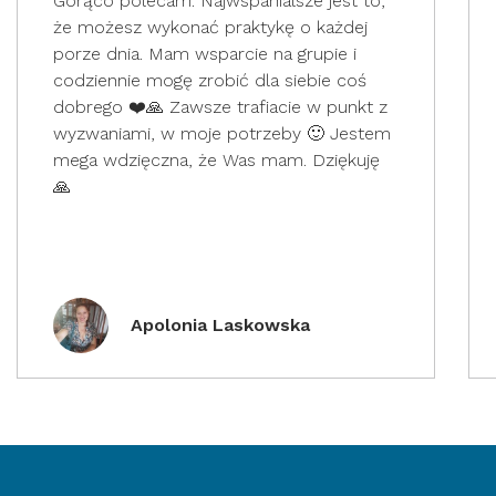
Gorąco polecam. Najwspanialsze jest to,
że możesz wykonać praktykę o każdej
porze dnia. Mam wsparcie na grupie i
codziennie mogę zrobić dla siebie coś
dobrego ❤️🙏 Zawsze trafiacie w punkt z
wyzwaniami, w moje potrzeby 🙂 Jestem
mega wdzięczna, że Was mam. Dziękuję
🙏
Apolonia Laskowska