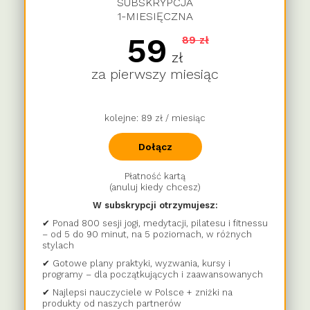
SUBSKRYPCJA
1-MIESIĘCZNA
59
89 zł
zł
za pierwszy miesiąc
kolejne: 89 zł / miesiąc
Dołącz
Płatność kartą
(anuluj kiedy chcesz)
W subskrypcji otrzymujesz:
✔ Ponad 800 sesji jogi, medytacji, pilatesu i fitnessu
– od 5 do 90 minut, na 5 poziomach, w różnych
stylach
✔ Gotowe plany praktyki, wyzwania, kursy i
programy – dla początkujących i zaawansowanych
✔ Najlepsi nauczyciele w Polsce + zniżki na
produkty od naszych partnerów