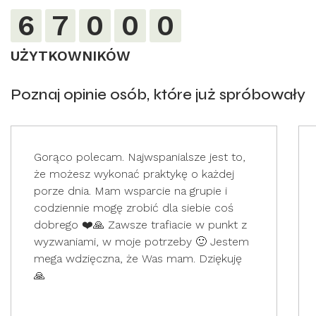
6
7
0
0
0
UŻYTKOWNIKÓW
Poznaj opinie osób, które już spróbowały
Gorąco polecam. Najwspanialsze jest to,
że możesz wykonać praktykę o każdej
porze dnia. Mam wsparcie na grupie i
codziennie mogę zrobić dla siebie coś
dobrego ❤️🙏 Zawsze trafiacie w punkt z
wyzwaniami, w moje potrzeby 🙂 Jestem
mega wdzięczna, że Was mam. Dziękuję
🙏