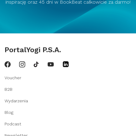
inspirację oraz 45 dni w BookBeat całkowicie za darmo!
PortalYogi P.S.A.
Voucher
B2B
Wydarzenia
Blog
Podcast
Newsletter