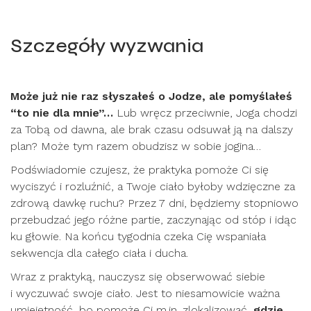
Szczegóły wyzwania
Może już nie raz słyszałeś o Jodze, ale pomyślałeś
“to nie dla mnie”…
Lub wręcz przeciwnie, Joga chodzi
za Tobą od dawna, ale brak czasu odsuwał ją na dalszy
plan? Może tym razem obudzisz w sobie jogina…
Podświadomie czujesz, że praktyka pomoże Ci się
wyciszyć i rozluźnić, a Twoje ciało byłoby wdzięczne za
zdrową dawkę ruchu? Przez 7 dni, będziemy stopniowo
przebudzać jego różne partie, zaczynając od stóp i idąc
ku głowie. Na końcu tygodnia czeka Cię wspaniała
sekwencja dla całego ciała i ducha.
Wraz z praktyką, nauczysz się obserwować siebie
i wyczuwać swoje ciało. Jest to niesamowicie ważna
umiejętność, bo pomoże Ci m.in. zlokalizować,
gdzie