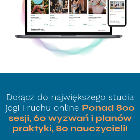
Dołącz do największego studia
jogi i ruchu online
Ponad 800
sesji, 60 wyzwań i planów
praktyki, 80 nauczycieli!