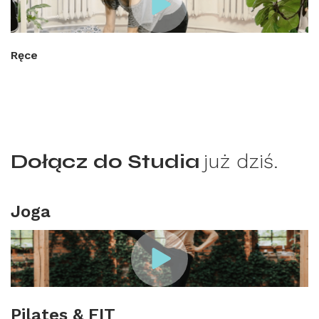
Ręce
Dołącz do Studia
już dziś.
Joga
Pilates & FIT