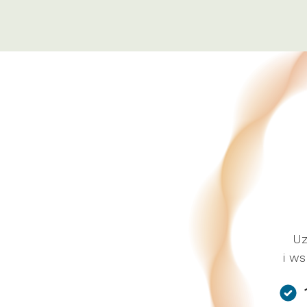
Uz
i ws