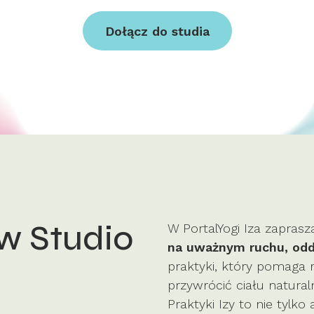
Dołącz do studia
 w Studio
W PortalYogi Iza zaprasz
na uważnym ruchu, odd
praktyki, który pomaga
przywrócić ciału natura
Praktyki Izy to nie tylk