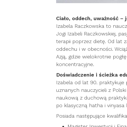
Ciało, oddech, uważność – j
Izabela Raczkowska to nauczyc
Jogi Izabeli Raczkowskiej, pa
terapii poprzez dietę. Od lat
oddechu i w obecności. Wcią
Azją, gdzie wielokrotnie pog
koncentracyjne.
Doświadczenie i ścieżka ed
Izabela od lat 90. praktykuje
uznanych nauczycieli z Polski 
naukową z duchową praktyką –
po klasyczną hatha i vinyasa
Posiada następujące kwalifika
Magister Inwestycji i Fi