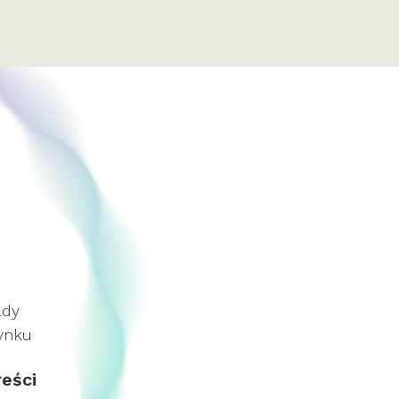
ady
rynku
reści