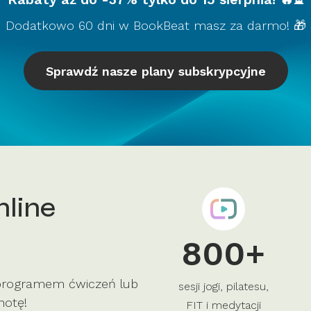
Dodatkowo 60 dni w BookBeat masz za darmo! 🎁
Sprawdź nasze plany subskrypcyjne
nline
800+
 programem ćwiczeń lub
sesji jogi, pilatesu,
hotę!
FIT i medytacji