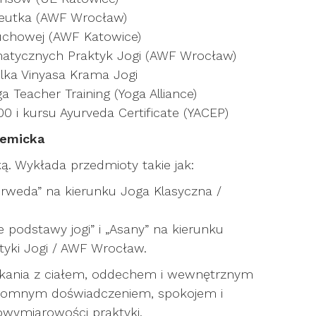
eutka (AWF Wrocław)
Ruchowej (AWF Katowice)
atycznych Praktyk Jogi (AWF Wrocław)
lka Vinyasa Krama Jogi
a Teacher Training (Yoga Alliance)
0 i kursu Ayurveda Certificate (YACEP)
demicka
ą. Wykłada przedmioty takie jak:
urweda” na kierunku Joga Klasyczna /
 podstawy jogi” i „Asany” na kierunku
yki Jogi / AWF Wrocław.
potkania z ciałem, oddechem i wewnętrznym
romnym doświadczeniem, spokojem i
wymiarowości praktyki.