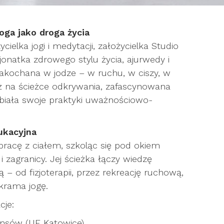
oga jako droga życia
ielka jogi i medytacji, założycielka Studio
sjonatka zdrowego stylu życia, ajurwedy i
 zakochana w jodze – w ruchu, w ciszy, w
ż na ścieżce odkrywania, zafascynowana
łębiała swoje praktyki uważnościowo-
ukacyjna
 pracę z ciałem, szkoląc się pod okiem
i zagranicy. Jej ścieżka łączy wiedzę
 od fizjoterapii, przez rekreację ruchową,
 krama jogę.
cje:
nansów (UE Katowice)