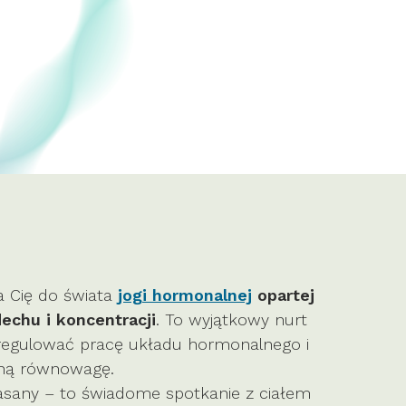
a Cię do świata
jogi hormonalnej
opartej
echu i koncentracji
. To wyjątkowy nurt
 regulować pracę układu hormonalnego i
lną równowagę.
o asany – to świadome spotkanie z ciałem