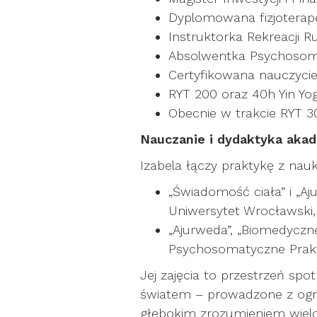
Dyplomowana fizjoterap
Instruktorka Rekreacji 
Absolwentka Psychosom
Certyfikowana nauczycie
RYT 200 oraz 40h Yin Yog
Obecnie w trakcie RYT 30
Nauczanie i dydaktyka aka
Izabela łączy praktykę z nauk
„Świadomość ciała” i „Aj
Uniwersytet Wrocławski,
„Ajurweda”, „Biomedyczne
Psychosomatyczne Prakt
Jej zajęcia to przestrzeń s
światem – prowadzone z og
głębokim zrozumieniem wielo