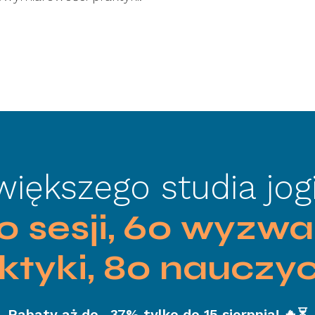
iększego studia jogi
 sesji, 60 wyzwa
ktyki, 80 nauczyci
Rabaty aż do -37% tylko do 15 sierpnia! 🔥⏳