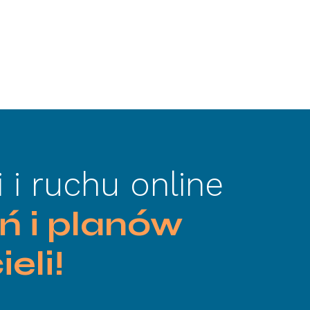
 i ruchu online
ń i planów
eli!