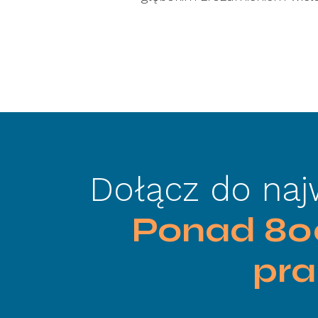
Dołącz do najw
Ponad 800
pra