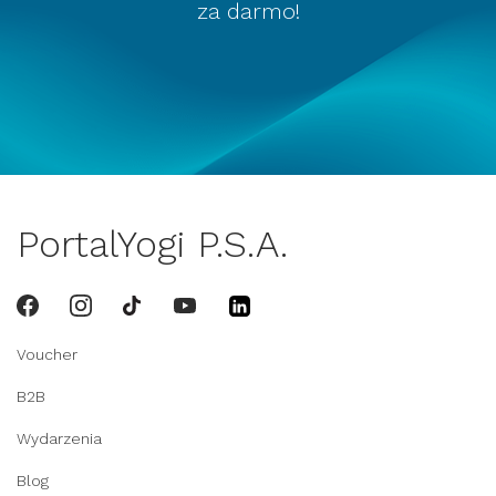
za darmo!
PortalYogi P.S.A.
Voucher
B2B
Wydarzenia
Blog