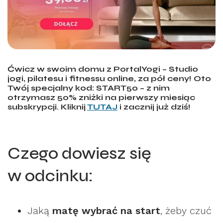
Ćwicz w swoim domu z PortalYogi – Studio
jogi, pilatesu i fitnessu online, za pół ceny! Oto
Twój specjalny kod: START50 – z nim
otrzymasz 50% zniżki na pierwszy miesiąc
subskrypcji. Kliknij
TUTAJ
i zacznij już dziś!
Czego dowiesz się
w odcinku:
Jaką
matę wybrać na start
, żeby czuć