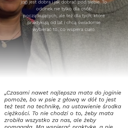
jogi jest dobra i jak dobrać pod siebie. To
odcinek nie tylko dla osób
początkujących, ale też dla tych, które
praktykują od lat i chcą świadomie
wybierać to, co wspiera ciało.
„Czasami nawet najlepsza mata do joginie
pomoże, bo w psie z głową w dół to jest
też test na technikę, na ustawienie środka
ciężkości. To nie chodzi o to, żeby mata
zrobiła wszystko za nas, ale żeby
pomagała. Ma wspierać praktykę, a nie