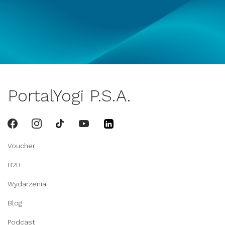
PortalYogi P.S.A.
Voucher
B2B
Wydarzenia
Blog
Podcast