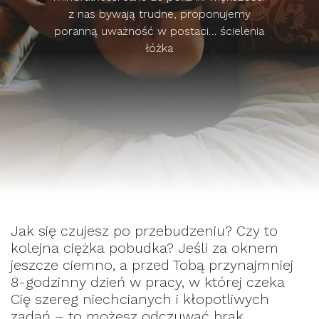
z nas bywają trudne, proponujemy
poranną uważność w postaci… ścielenia
łóżka
Jak się czujesz po przebudzeniu? Czy to
kolejna ciężka pobudka? Jeśli za oknem
jeszcze ciemno, a przed Tobą przynajmniej
8-godzinny dzień w pracy, w której czeka
Cię szereg niechcianych i kłopotliwych
zadań – to możesz odczuwać brak