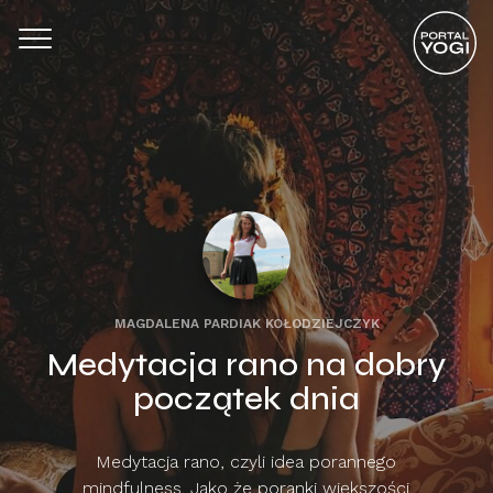
MAGDALENA PARDIAK KOŁODZIEJCZYK
Medytacja rano na dobry
początek dnia
Medytacja rano, czyli idea porannego
mindfulness. Jako że poranki większości