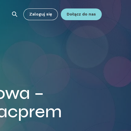
Zaloguj się
Dołącz do nas
owa –
Kacprem