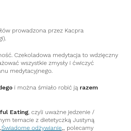
słów prowadzona przez Kacpra
i).
mność. Czekoladowa medytacja to wdzięczny
żować wszystkie zmysły i ćwiczyć
tanu medytacyjnego.
dego
i można śmiało robić ją
razem
ful Eating
, czyli uważne jedzenie /
ym temacie z dietetyczką Justyną
„
Świadome odżywianie
„, polecamy