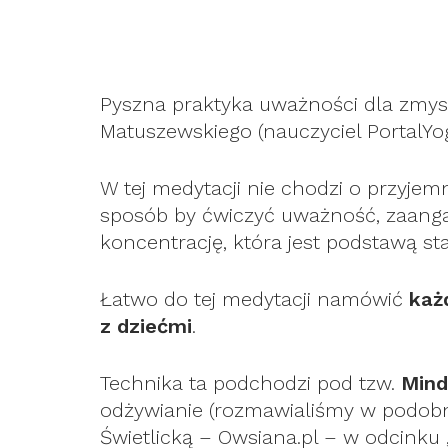
Pyszna praktyka uważności dla zmy
Matuszewskiego (nauczyciel PortalYog
W tej medytacji nie chodzi o przyje
sposób by ćwiczyć uważność, zaanga
koncentrację, która jest podstawą s
Łatwo do tej medytacji namówić
każ
z dziećmi
.
Technika ta podchodzi pod tzw.
Mind
odżywianie (rozmawialiśmy w podobn
Świetlicką – Owsiana.pl – w odcinku 