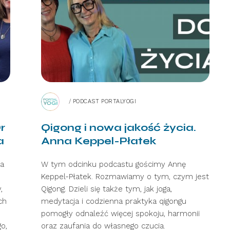
/
PODCAST PORTALYOGI
Dr
Qigong i nowa jakość życia.
a
Anna Keppel-Płatek
ka
W tym odcinku podcastu gościmy Annę
Keppel-Płatek. Rozmawiamy o tym, czym jest
,
Qigong. Dzieli się także tym, jak joga,
ch
medytacja i codzienna praktyka qigongu
pomogły odnaleźć więcej spokoju, harmonii
o,
oraz zaufania do własnego czucia.