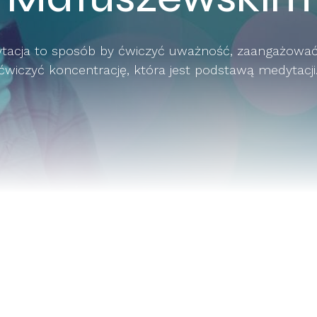
acja to sposób by ćwiczyć uważność, zaangażować 
ćwiczyć koncentrację, która jest podstawą medytacji