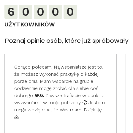
6
0
0
0
0
UŻYTKOWNIKÓW
Poznaj opinie osób, które już spróbowały
Gorąco polecam. Najwspanialsze jest to,
że możesz wykonać praktykę o każdej
porze dnia. Mam wsparcie na grupie i
codziennie mogę zrobić dla siebie coś
dobrego ❤️🙏 Zawsze trafiacie w punkt z
wyzwaniami, w moje potrzeby 🙂 Jestem
mega wdzięczna, że Was mam. Dziękuję
🙏