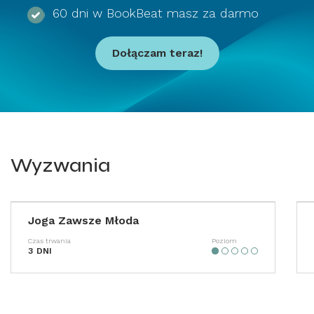
60 dni w BookBeat masz za darmo
Dołączam teraz!
Wyzwania
Joga Zawsze Młoda
Czas trwania
Poziom
3 DNI