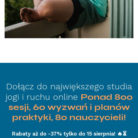
Dołącz do największego studia
jogi i ruchu online
Ponad 800
sesji, 60 wyzwań i planów
praktyki, 80 nauczycieli!
Rabaty aż do -37% tylko do 15 sierpnia! 🔥⏳