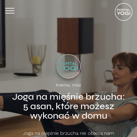
PORTAL YOGI
Joga na mięśnie brzucha:
5 asan, które możesz
wykonać w domu
Joga na mięśnie brzucha nie obieca nam