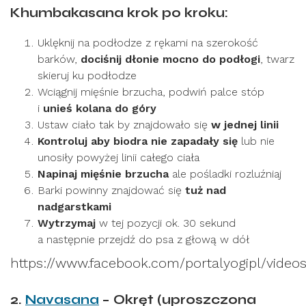
Khumbakasana krok po kroku:
Uklęknij na podłodze z rękami na szerokość
barków,
dociśnij dłonie mocno do podłogi
, twarz
skieruj ku podłodze
Wciągnij mięśnie brzucha, podwiń palce stóp
i
unieś kolana do góry
Ustaw ciało tak by znajdowało się
w jednej linii
Kontroluj aby biodra nie zapadały się
lub nie
unosiły powyżej linii całego ciała
Napinaj mięśnie brzucha
ale pośladki rozluźniaj
Barki powinny znajdować się
tuż nad
nadgarstkami
Wytrzymaj
w tej pozycji ok. 30 sekund
a następnie przejdź do psa z głową w dół
https://www.facebook.com/portalyogipl/vide
2.
Navasana
– Okręt (uproszczona