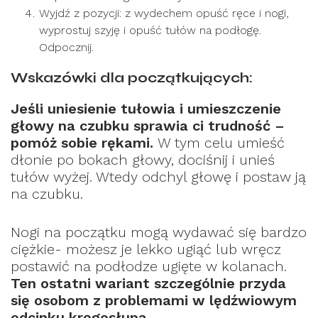
Wyjdź z pozycji: z wydechem opuść ręce i nogi,
wyprostuj szyję i opuść tułów na podłogę.
Odpocznij.
Wskazówki dla początkujących:
Jeśli uniesienie tułowia i umieszczenie
głowy na czubku sprawia ci trudność –
pomóż sobie rękami.
W tym celu umieść
dłonie po bokach głowy, dociśnij i unieś
tułów wyżej. Wtedy odchyl głowę i postaw ją
na czubku.
Nogi na początku mogą wydawać się bardzo
ciężkie- możesz je lekko ugiąć lub wręcz
postawić na podłodze ugięte w kolanach.
Ten ostatni wariant szczególnie przyda
się osobom z problemami w lędźwiowym
odcinku kręgosłupa.