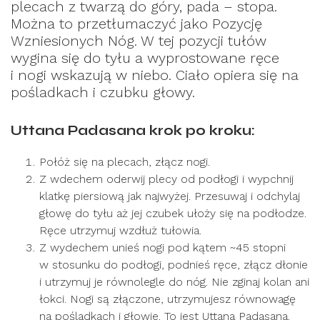
plecach z twarzą do góry, pada – stopa.
Można to przetłumaczyć jako Pozycję
Wzniesionych Nóg. W tej pozycji tułów
wygina się do tyłu a wyprostowane ręce
i nogi wskazują w niebo. Ciało opiera się na
pośladkach i czubku głowy.
Uttana Padasana krok po kroku:
Połóż się na plecach, złącz nogi.
Z wdechem oderwij plecy od podłogi i wypchnij
klatkę piersiową jak najwyżej. Przesuwaj i odchylaj
głowę do tyłu aż jej czubek ułoży się na podłodze.
Ręce utrzymuj wzdłuż tułowia.
Z wydechem unieś nogi pod kątem ~45 stopni
w stosunku do podłogi, podnieś ręce, złącz dłonie
i utrzymuj je równolegle do nóg. Nie zginaj kolan ani
łokci. Nogi są złączone, utrzymujesz równowagę
na pośladkach i głowie. To jest Uttana Padasana.