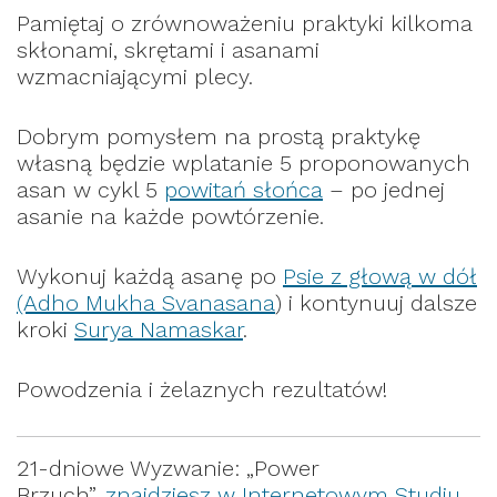
Pamiętaj o zrównoważeniu praktyki kilkoma
skłonami, skrętami i asanami
wzmacniającymi plecy.
Dobrym pomysłem na prostą praktykę
własną będzie wplatanie 5 proponowanych
asan w cykl 5
powitań słońca
– po jednej
asanie na każde powtórzenie.
Wykonuj każdą asanę po
Psie z głową w dół
(Adho Mukha Svanasana
) i kontynuuj dalsze
kroki
Surya Namaskar
.
Powodzenia i żelaznych rezultatów!
21-dniowe Wyzwanie: „Power
Brzuch”,
znajdziesz w Internetowym Studiu