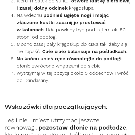
Kieruj mostek do sufitu,
otwórz klatkę piersiową
i zassij dolny odcinek
kręgosłupa.
Na wdechu
podnieś ugięte nogi i mając
złączone kostki zacznij je prostować
w kolanach
. Uda powinny być pod kątem ok. 50
stopni od podłogi.
Mocno zassij cały kręgosłup do ciała tak, żeby się
nie zapaść.
Całe ciało balansuje na pośladkach.
Na końcu unieś ręce równolegle do podłogi
;
dłonie zwrócone wnętrzami do siebie.
Wytrzymaj w tej pozycji około 5 oddechów i wróć
do Dandasany.
Wskazówki dla początkujących:
Jeśli nie umiesz utrzymać jeszcze
równowagi,
pozostaw dłonie na podłodze
,
kiedy nogi są w górze. Jeśli nogi i brzuch nie