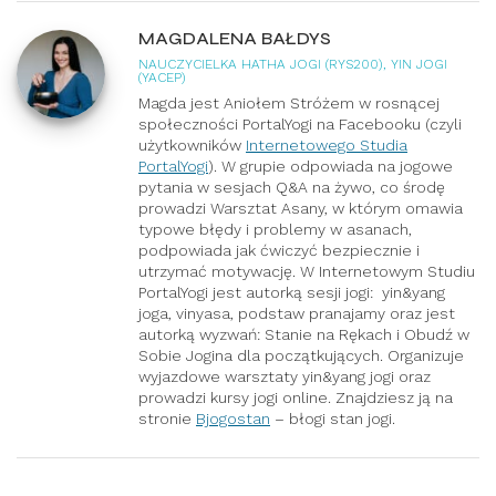
MAGDALENA BAŁDYS
NAUCZYCIELKA HATHA JOGI (RYS200), YIN JOGI
(YACEP)
Magda jest Aniołem Stróżem w rosnącej
społeczności PortalYogi na Facebooku (czyli
użytkowników
Internetowego Studia
PortalYogi
). W grupie odpowiada na jogowe
pytania w sesjach Q&A na żywo, co środę
prowadzi Warsztat Asany, w którym omawia
typowe błędy i problemy w asanach,
podpowiada jak ćwiczyć bezpiecznie i
utrzymać motywację. W Internetowym Studiu
PortalYogi jest autorką sesji jogi: yin&yang
joga, vinyasa, podstaw pranajamy oraz jest
autorką wyzwań: Stanie na Rękach i Obudź w
Sobie Jogina dla początkujących. Organizuje
wyjazdowe warsztaty yin&yang jogi oraz
prowadzi kursy jogi online. Znajdziesz ją na
stronie
Bjogostan
– błogi stan jogi.