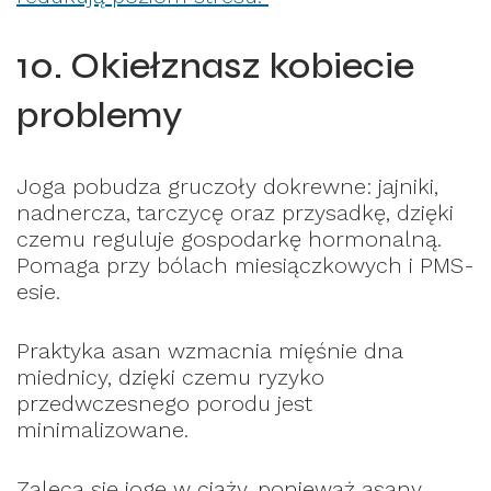
10. Okiełznasz kobiecie
problemy
Joga pobudza gruczoły dokrewne: jajniki,
nadnercza, tarczycę oraz przysadkę, dzięki
czemu reguluje gospodarkę hormonalną.
Pomaga przy bólach miesiączkowych i PMS-
esie.
Praktyka asan wzmacnia mięśnie dna
miednicy, dzięki czemu ryzyko
przedwczesnego porodu jest
minimalizowane.
Zaleca się jogę w ciąży, ponieważ asany