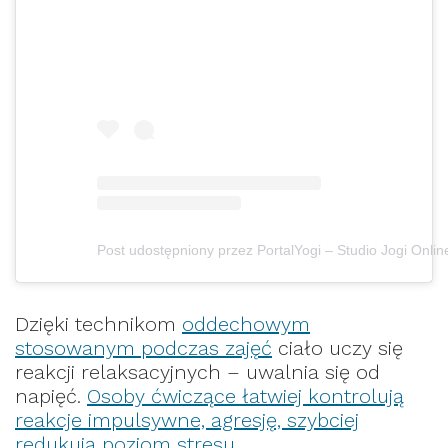
Post udostępniony przez PortalYogi – Studio Jogi Onlin
Dzięki technikom
oddechowym
stosowanym podczas zajęć
ciało uczy się
reakcji relaksacyjnych – uwalnia się od
napięć.
Osoby ćwiczące łatwiej kontrolują
reakcje impulsywne, agresję, szybciej
redukują poziom stresu.