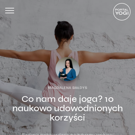
MAGDALENA BAŁDYS
Co nam daje joga? 10
naukowo udowodnionych
korzyści
Badania potwierdzają pozytywny wpływy