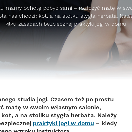
tu mamy ochotę pobyć sami – rozłożyć matę w swo
ła nas chodził kot, a na stoliku stygła herbata. Nal
kilku zasadach bezpiecznej praktyki jogi w domu
nego studia jogi. Czasem też po prostu
yć matę w swoim własnym salonie,
kot, a na stoliku stygła herbata. Należy
bezpiecznej
praktyki jogi w domu
– kiedy
ego wzroku instruktora.