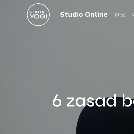
Studio Online
Blog
6 zasad b