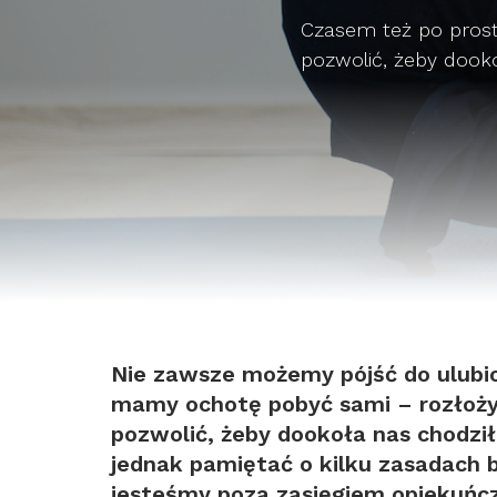
Czasem też po pros
pozwolić, żeby dooko
Nie zawsze możemy pójść do ulubio
mamy ochotę pobyć sami – rozłoż
pozwolić, żeby dookoła nas chodził 
jednak pamiętać o kilku zasadach 
jesteśmy poza zasięgiem opiekuńcz