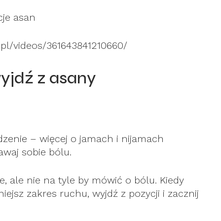
cje asan
pl/videos/361643841210660/
wyjdź z asany
zenie – więcej o jamach i nijamach
dawaj sobie bólu.
 ale nie na tyle by mówić o bólu. Kiedy
iejsz zakres ruchu, wyjdź z pozycji i zacznij