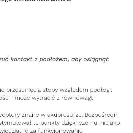
czuć kontakt z podłożem, aby osiągnąć
e przesunięcia stopy względem podłogi,
ności i może wytrącić z równowagi.
receptory znane w akupresurze. Bezpośredni
stymulował te punkty dzięki czemu, niejako
owiedzialne za funkcjonowanie