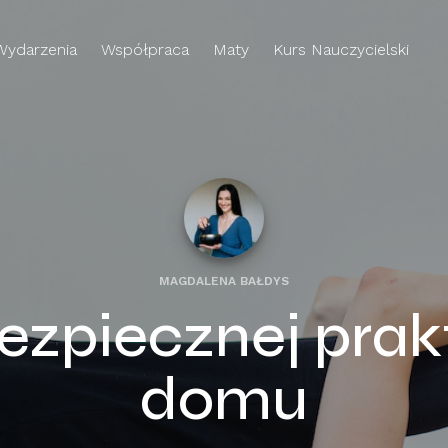
Wydarzenia
Współpraca
Maty
Kurs Nauczycielski
MAGDALENA BAŁDYS
ezpiecznej prakt
domu