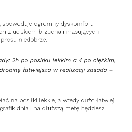
yką spowoduje ogromny dyskomfort –
ach z uciskiem brzucha i masujących
prosu niedobrze.
ady: 2h po posiłku lekkim a 4 po ciężkim,
drobinę łatwiejsza w realizacji zasada –
wiać na posiłki lekkie, a wtedy dużo łatwiej
afik dnia i na dłuższą metę będziesz