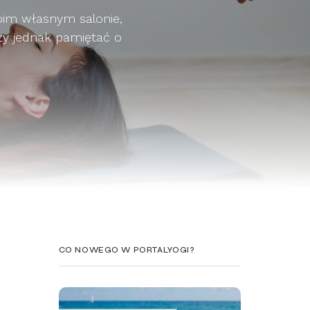
im własnym salonie,
eży jednak pamiętać o
CO NOWEGO W PORTALYOGI?