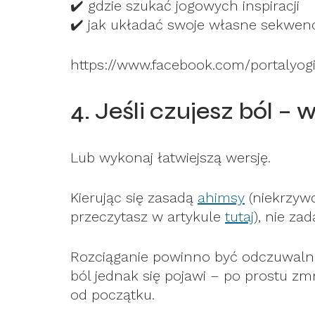
✔️
gdzie szukać jogowych inspiracji
✔️
jak układać swoje własne sekwen
https://www.facebook.com/portalyogi
4. Jeśli czujesz ból – 
Lub wykonaj łatwiejszą wersję.
Kierując się zasadą
ahimsy
(niekrzywd
przeczytasz w artykule
tutaj
), nie za
Rozciąganie powinno być odczuwalne,
ból jednak się pojawi – po prostu zmn
od początku.