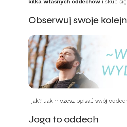
kilka własnych oddechów
i skup się
Obserwuj swoje kolej
I jak? Jak możesz opisać swój oddech,
Joga to oddech