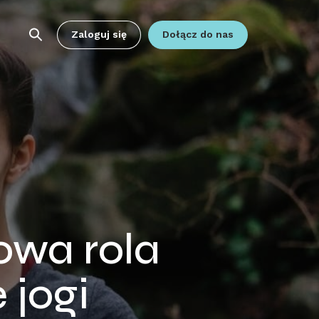
Zaloguj się
Dołącz do nas
owa rola
 jogi