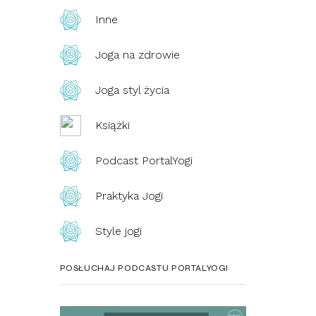
Inne
Joga na zdrowie
Joga styl życia
Książki
Podcast PortalYogi
Praktyka Jogi
Style jogi
POSŁUCHAJ PODCASTU PORTALYOGI