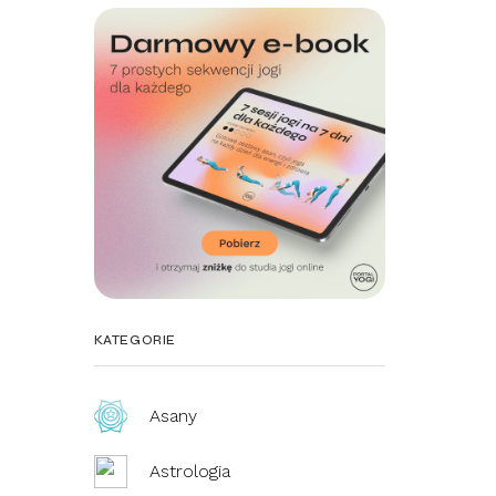
KATEGORIE
Asany
Astrologia