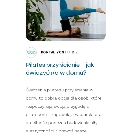
PORTAL YOGI
/
INNE
Pilates przy ścianie – jak
ćwiczyć go w domu?
Ćwiczenia pilatesu przy ścianie w
domu to dobra opcja dla osób, które
rozpoczynają swoją przygodę z
pilatesem - zapewniają wsparcie oraz
stabilność podczas budowania siły i
elastyczności. Sprawdź nasze