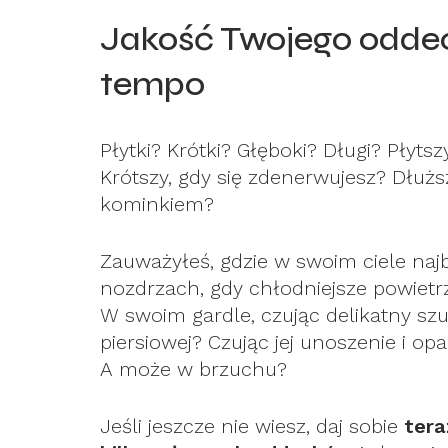
Jakość Twojego oddech
tempo
Płytki? Krótki? Głęboki? Długi? Płyts
Krótszy, gdy się zdenerwujesz? Dłuż
kominkiem?
Zauważyłeś, gdzie w swoim ciele na
nozdrzach, gdy chłodniejsze powietr
W swoim gardle, czując delikatny s
piersiowej? Czując jej unoszenie i
A może w brzuchu?
Jeśli jeszcze nie wiesz, daj sobie
tera