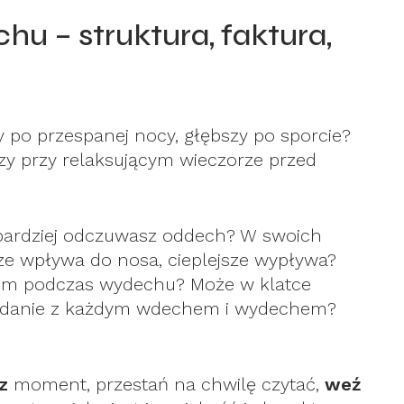
u – struktura, faktura,
zy po przespanej nocy, głębszy po sporcie?
szy przy relaksującym wieczorze przed
jbardziej odczuwasz oddech? W swoich
ze wpływa do nosa, cieplejsze wypływa?
zum podczas wydechu? Może w klatce
 opadanie z każdym wdechem i wydechem?
z
moment, przestań na chwilę czytać,
weź