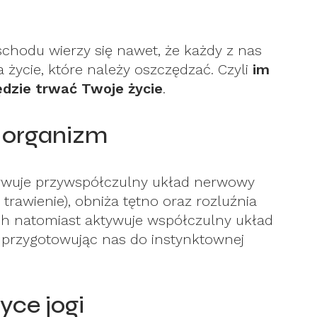
chodu wierzy się nawet, że każdy z nas
życie, które należy oszczędzać. Czyli
im
ędzie trwać Twoje życie
.
 organizm
tywuje przywspółczulny układ nerwowy
 trawienie), obniża tętno oraz rozluźnia
ech natomiast aktywuje współczulny układ
i przygotowując nas do instynktownej
yce jogi