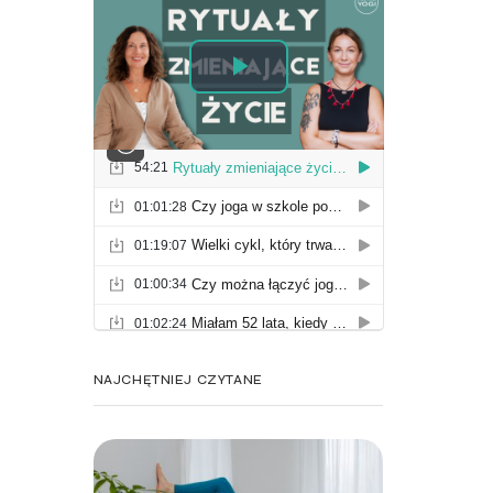
NAJCHĘTNIEJ CZYTANE