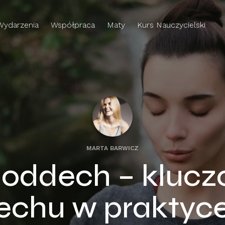
Wydarzenia
Współpraca
Maty
Kurs Nauczycielski
MARTA BARWICZ
 oddech – klucz
chu w praktyce