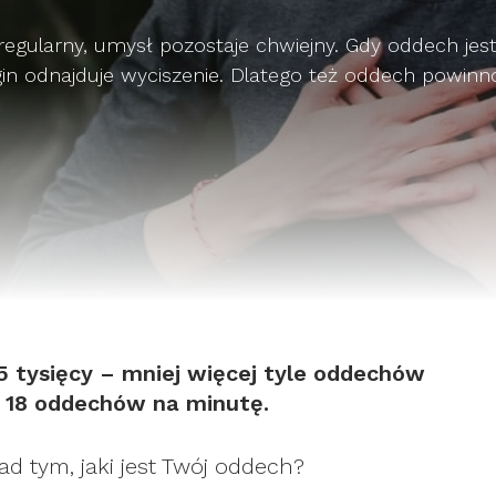
eregularny, umysł pozostaje chwiejny. Gdy oddech je
ogin odnajduje wyciszenie. Dlatego też oddech powinn
5 tysięcy – mniej więcej tyle oddechów
o 18 oddechów na minutę.
ad tym, jaki jest Twój oddech?