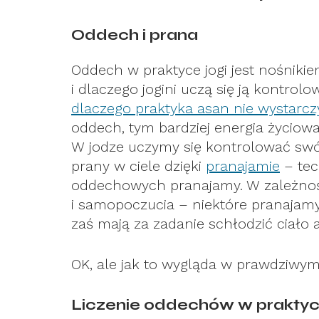
Oddech i prana
Oddech w praktyce jogi jest nośnikiem
i dlaczego jogini uczą się ją kontrol
dlaczego praktyka asan nie wystarcz
oddech, tym bardziej energia życiow
W jodze uczymy się kontrolować swój
prany w ciele dzięki
pranajamie
– tec
oddechowych pranajamy. W zależnośc
i samopoczucia – niektóre pranajamy
zaś mają za zadanie schłodzić ciało 
OK, ale jak to wygląda w prawdziwym
Liczenie oddechów w praktyc