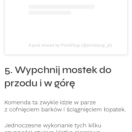
A post shared by PortalYogi (@portalyogi_pl)
5. Wypchnij mostek do
przodu i w górę
Komenda ta zwykle idzie w parze
z cofnięciem barków i ściągnięciem łopatek.
Jednoczesne wykonanie tych kilku