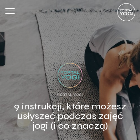
PORTAL YOGI
9 instrukcji, które możesz
usłyszeć podczas zajęć
jogi (i co znaczą)