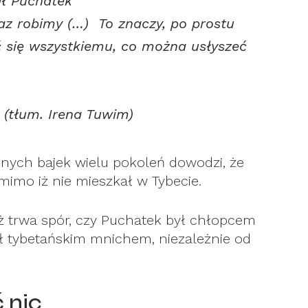
ał Puchatek
raz robimy (…) To znaczy, po prostu
ć się wszystkiemu, co można usłyszeć
 (tłum. Irena Tuwim)
onych bajek wielu pokoleń dowodzi, że
mimo iż nie mieszkał w Tybecie.
ż trwa spór, czy Puchatek był chłopcem
ył tybetańskim mnichem, niezależnie od
ć nic…