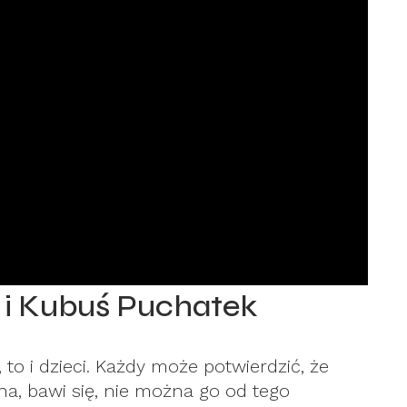
i i Kubuś Puchatek
to i dzieci. Każdy może potwierdzić, że
ha, bawi się, nie można go od tego