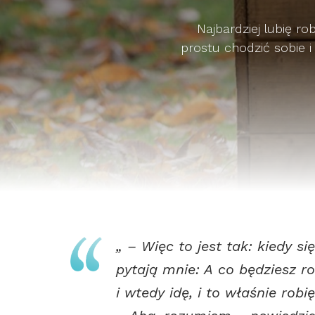
Najbardziej lubię r
prostu chodzić sobie i
„ – Więc to jest tak: kiedy si
pytają mnie: A co będziesz 
i wtedy idę, i to właśnie robię