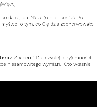
jwięcej.
co da się da. Niczego nie oceniać. Po
e myśleć o tym, co Cię dziś zdenerwowało,
teraz
. Spaceruj. Dla czystej przyjemności
eżce niesamowitego wymiaru. Oto właśnie