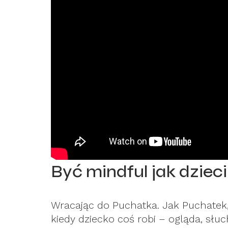
Być mindful jak dziec
Wracając do Puchatka. Jak Puchatek, 
kiedy dziecko coś robi – ogląda, słuc