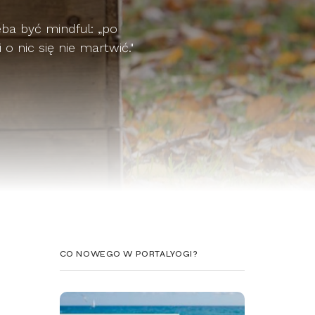
eba być mindful: „po
o nic się nie martwić."
CO NOWEGO W PORTALYOGI?