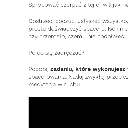
Spróbować czerpać z tej chwili jak na
Dostrzec, poczuć, usłyszeć wszystko, 
prostu doświadczyć spaceru. Iść i ni
czy przerosło, czemu nie podołałeś.
Po co się zadręczać?
Podołaj
zadaniu, które wykonujesz 
spacerowania. Nadaj zwykłej przebi
medytacja w ruchu.