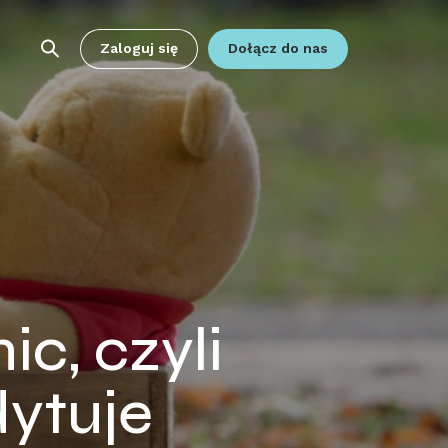
Zaloguj się
Dołącz do nas
ic, czyli
ytuje