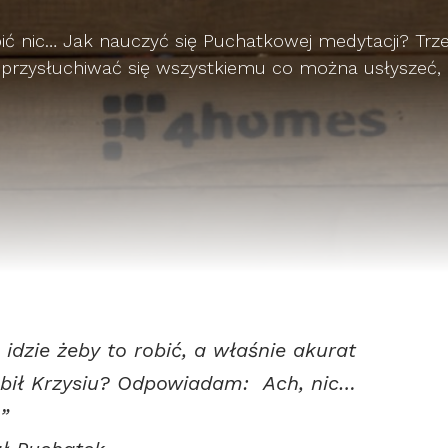
obić nic… Jak nauczyć się Puchatkowej medytacji? Trz
 przysłuchiwać się wszystkiemu co można usłyszeć, i 
ę idzie żeby to robić, a właśnie akurat
robił Krzysiu? Odpowiadam: Ach, nic…
”