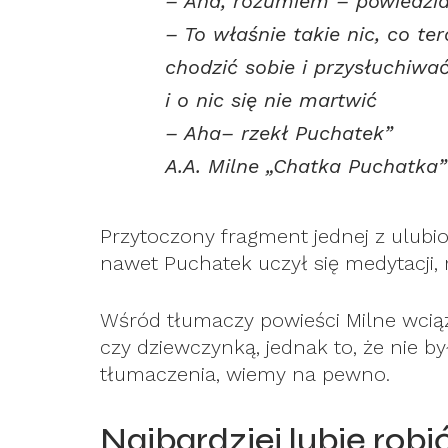
– Aha, rozumiem – powiedzi
– To właśnie takie nic, co te
chodzić sobie i przysłuchiwa
i o nic się nie martwić
– Aha– rzekł Puchatek”
A.A. Milne „Chatka Puchatka”
Przytoczony fragment jednej z ulubi
nawet Puchatek uczył się medytacji, 
Wśród tłumaczy powieści Milne wcią
czy dziewczynką, jednak to, że nie b
tłumaczenia, wiemy na pewno.
Najbardziej lubię robi