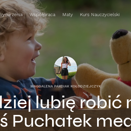
Wydarzenia
Współpraca
Maty
Kurs Nauczycielski
MAGDALENA PARDIAK KOŁODZIEJCZYK
iej lubię robić n
ś Puchatek med