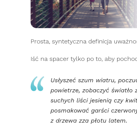
Prosta, syntetyczna definicja uważnoś
Iść na spacer tylko po to, aby pocho
Usłyszeć szum wiatru, poczuć
powietrze, zobaczyć światło
suchych liści jesienią czy k
posmakować garści czerwony
z drzewa zza płotu latem.