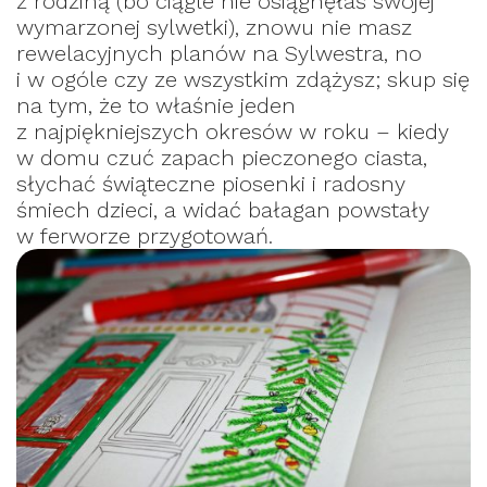
z rodziną (bo ciągle nie osiągnęłaś swojej
wymarzonej sylwetki), znowu nie masz
rewelacyjnych planów na Sylwestra, no
i w ogóle czy ze wszystkim zdążysz; skup się
na tym, że to właśnie jeden
z najpiękniejszych okresów w roku – kiedy
w domu czuć zapach pieczonego ciasta,
słychać świąteczne piosenki i radosny
śmiech dzieci, a widać bałagan powstały
w ferworze przygotowań.