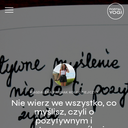
MAGDALENA PARDIAK KOŁODZIEJCZYK
Nie wierz we wszystko, co
myślisz, czyli o
pozytywnym i