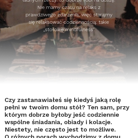
Nie mamy czasu na relaks z
prawdziwego zdarzenia, więc starajmy
się relaksować codziennością: takie
„stołowe mindfulness”.
Czy zastanawiałeś się kiedyś jaką rolę
pełni w twoim domu stół? Ten sam, przy
którym dobrze byłoby jeść codziennie
wspólne śniadania, obiady i kolacje.
Niestety, nie często jest to możliwe.
O różnych porach wychodzimy z domu.