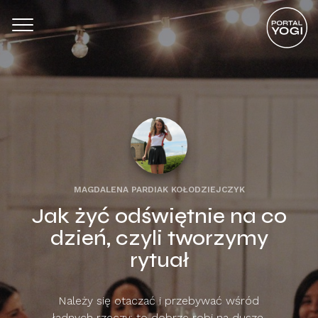
MAGDALENA PARDIAK KOŁODZIEJCZYK
Jak żyć odświętnie na co
dzień, czyli tworzymy
rytuał
Należy się otaczać i przebywać wśród
ładnych rzeczy: to dobrze robi na duszę.