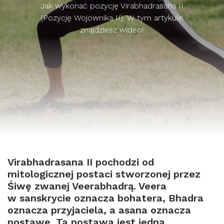
Jak wykonać pozycję Virabhadrasana II
(Pozycję Wojownika II). W tym artykule
znajdziesz wideo!
Virabhadrasana II pochodzi od
mitologicznej postaci stworzonej przez
Śiwę zwanej Veerabhadrą. Veera
w sanskrycie oznacza bohatera, Bhadra
oznacza przyjaciela, a asana oznacza
postawę. Ta postawa jest jedną