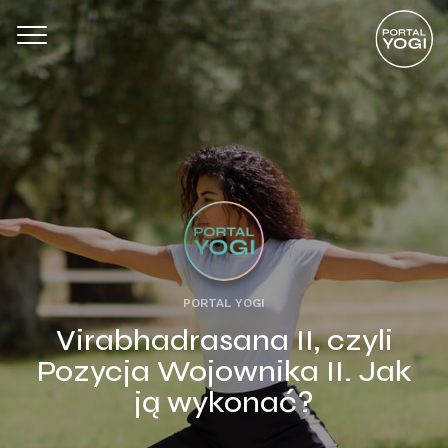
PORTAL YOGI
Virabhadrasana II, czyli
Pozycja Wojownika II. Jak
ją wykonać?