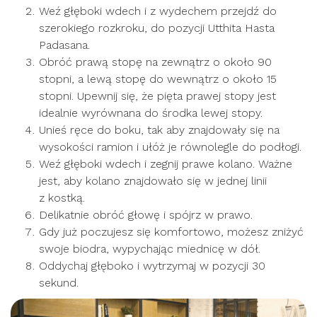
Weź głęboki wdech i z wydechem przejdź do
szerokiego rozkroku, do pozycji Utthita Hasta
Padasana.
Obróć prawą stopę na zewnątrz o około 90
stopni, a lewą stopę do wewnątrz o około 15
stopni. Upewnij się, że pięta prawej stopy jest
idealnie wyrównana do środka lewej stopy.
Unieś ręce do boku, tak aby znajdowały się na
wysokości ramion i ułóż je równolegle do podłogi.
Weź głęboki wdech i zegnij prawe kolano. Ważne
jest, aby kolano znajdowało się w jednej linii
z kostką.
Delikatnie obróć głowę i spójrz w prawo.
Gdy już poczujesz się komfortowo, możesz zniżyć
swoje biodra, wypychając miednicę w dół.
Oddychaj głęboko i wytrzymaj w pozycji 30
sekund.