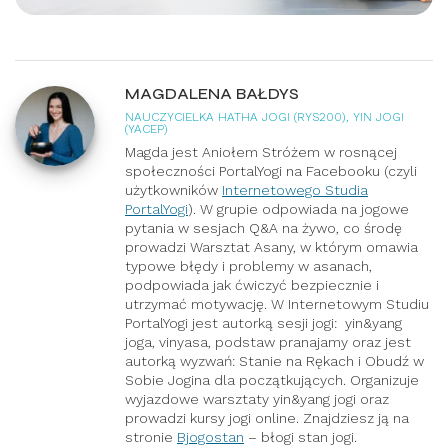
MAGDALENA BAŁDYS
NAUCZYCIELKA HATHA JOGI (RYS200), YIN JOGI
(YACEP)
Magda jest Aniołem Stróżem w rosnącej
społeczności PortalYogi na Facebooku (czyli
użytkowników
Internetowego Studia
PortalYogi
). W grupie odpowiada na jogowe
pytania w sesjach Q&A na żywo, co środę
prowadzi Warsztat Asany, w którym omawia
typowe błędy i problemy w asanach,
podpowiada jak ćwiczyć bezpiecznie i
utrzymać motywację. W Internetowym Studiu
PortalYogi jest autorką sesji jogi: yin&yang
joga, vinyasa, podstaw pranajamy oraz jest
autorką wyzwań: Stanie na Rękach i Obudź w
Sobie Jogina dla początkujących. Organizuje
wyjazdowe warsztaty yin&yang jogi oraz
prowadzi kursy jogi online. Znajdziesz ją na
stronie
Bjogostan
– błogi stan jogi.