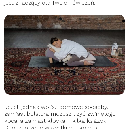
jest znaczący dla Twoich ćwiczeń.
Jeżeli jednak wolisz domowe sposoby,
zamiast bolstera możesz użyć zwiniętego
koca, a zamiast klocka – kilka książek.
Chodzi przede wszystkim o komfort