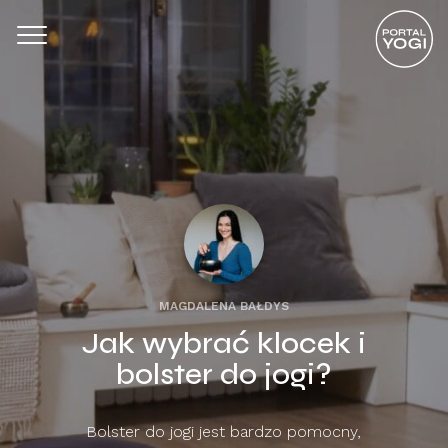
MAGDALENA BAŁDYS
Jak wybrać klocek i
bolster do jogi?
Bolster do jogi jest bardzo pomocny,