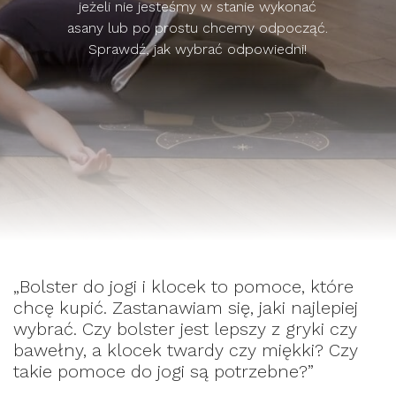
jeżeli nie jesteśmy w stanie wykonać
asany lub po prostu chcemy odpocząć.
Sprawdź, jak wybrać odpowiedni!
„Bolster do jogi i klocek to pomoce, które
chcę kupić. Zastanawiam się, jaki najlepiej
wybrać. Czy bolster jest lepszy z gryki czy
bawełny, a klocek twardy czy miękki? Czy
takie pomoce do jogi są potrzebne?”