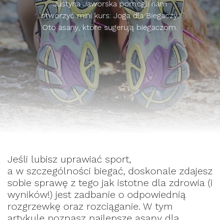
Justyna Jaworska pomogli nam
stworzyć mini kurs: Joga dla Biegaczy.
Oto asany, które sugerują biegaczom.
Jeśli lubisz uprawiać sport,
a w szczególności biegać, doskonale zdajesz
sobie sprawę z tego jak istotne dla zdrowia (i
wyników!) jest zadbanie o odpowiednią
rozgrzewkę oraz rozciąganie. W tym
artykule poznasz najlepsze asany dla