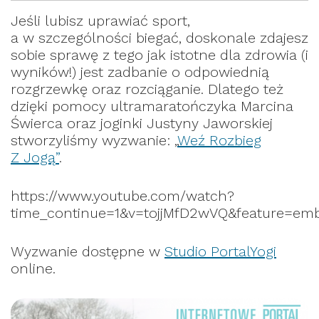
Jeśli lubisz uprawiać sport,
a w szczególności biegać, doskonale zdajesz
sobie sprawę z tego jak istotne dla zdrowia (i
wyników!) jest zadbanie o odpowiednią
rozgrzewkę oraz rozciąganie. Dlatego też
dzięki pomocy ultramaratończyka Marcina
Świerca oraz joginki Justyny Jaworskiej
stworzyliśmy wyzwanie: „
Weź Rozbieg
Z Jogą”
.
https://www.youtube.com/watch?
time_continue=1&v=tojjMfD2wVQ&feature=em
Wyzwanie dostępne w
Studio PortalYogi
online.