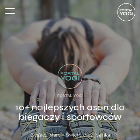
PORTAL YOGI
10+ najlepszych asan dla
biegaczy i sportowców
Biegacz Marcin Świerc oraz joginka