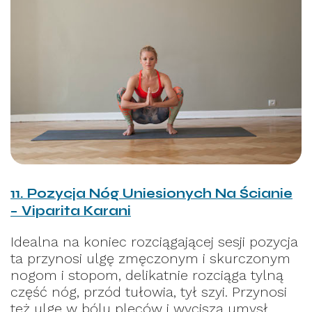
11. Pozycja Nóg Uniesionych Na Ścianie
– Viparita Karani
Idealna na koniec rozciągającej sesji pozycja
ta przynosi ulgę zmęczonym i skurczonym
nogom i stopom, delikatnie rozciąga tylną
część nóg, przód tułowia, tył szyi. Przynosi
też ulgę w bólu pleców i wycisza umysł.