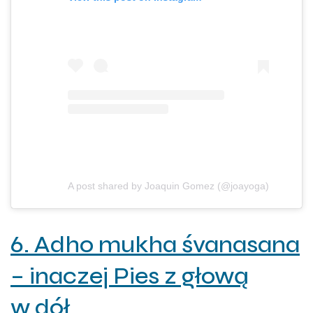
A post shared by Joaquin Gomez (@joayoga)
6. Adho mukha śvanasana
– inaczej Pies z głową
w dół