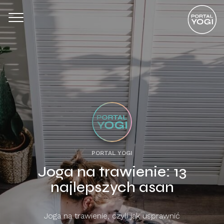
PORTAL YOGI
Joga na trawienie: 13
najlepszych asan
Joga na trawienie, czyli jak usprawnić