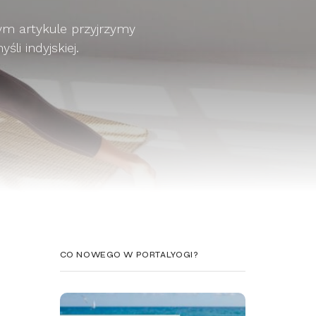
ym artykule przyjrzymy
li indyjskiej.
CO NOWEGO W PORTALYOGI?