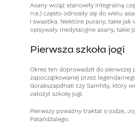
Asany wciąż stanowiły integralną częś
n.e.) często odnosiły się do wielu a
i swastika. Niektóre purany, takie j
opisywały medytacyjne asany, takie j
Pierwsza szkoła jogi
Okres ten doprowadził do pierwszej po
zapoczątkowanej przez legendarneg
Gorakszapdhati czy Samhity, który 
założył szkołę jogi.
Pierwszy poważny traktat o jodze, Jog
Patańdźalego.