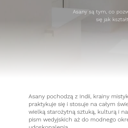
Asany są tym, co pozw
się jak kszta
Asany pochodzą z Indii, krainy mistyków
praktykuje się i stosuje na całym świ
wielką starożytną sztuką, kulturą i n
pism wedyjskich aż do modnego okre
udoskonalenia.