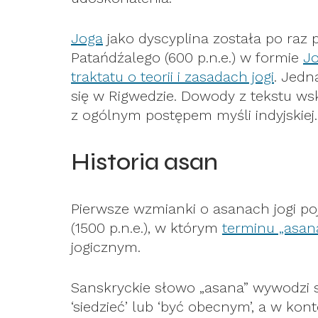
Joga
jako dyscyplina została po ra
Patańdźalego (600 p.n.e.) w formie
J
traktatu o teorii i zasadach jogi
. Jedn
się w Rigwedzie. Dowody z tekstu ws
z ogólnym postępem myśli indyjskiej.
Historia asan
Pierwsze wzmianki o asanach jogi po
(1500 p.n.e.), w którym
terminu „asan
jogicznym.
Sanskryckie słowo „asana” wywodzi 
‘siedzieć’ lub ‘być obecnym’, a w kont