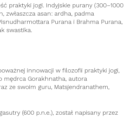
ć praktyki jogi. Indyjskie purany (300–1000
san, zwłaszcza asan: ardha, padma
ak Visnudharmottara Purana i Brahma Purana,
ak swastika.
ważnej innowacji w filozofii praktyki jogi,
o mędrca Gorakhnatha, autora
wraz ze swoim guru, Matsjendranathem,
asutry (600 p.n.e.), został napisany przez