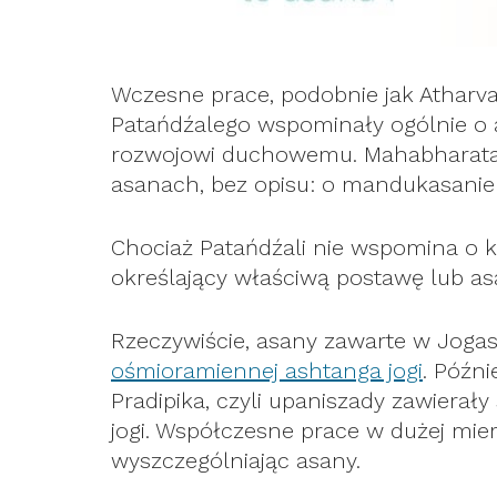
Wczesne prace, podobnie jak Atharv
Patańdźalego wspominały ogólnie o 
rozwojowi duchowemu. Mahabharata 
asanach, bez opisu: o mandukasanie i
Chociaż Patańdźali nie wspomina o k
określający właściwą postawę lub asa
Rzeczywiście, asany zawarte w Jogas
ośmioramiennej ashtanga jogi
. Późni
Pradipika, czyli upaniszady zawierał
jogi. Współczesne prace w dużej mier
wyszczególniając asany.