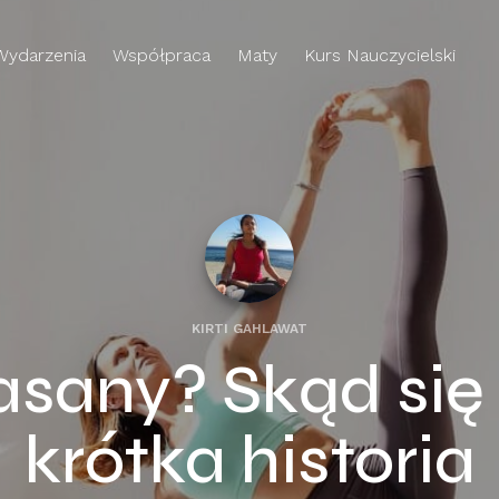
Wydarzenia
Współpraca
Maty
Kurs Nauczycielski
KIRTI GAHLAWAT
asany? Skąd się
krótka historia