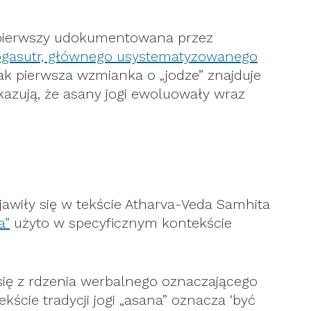
z pierwszy udokumentowana przez
ogasutr, głównego usystematyzowanego
ak pierwsza wzmianka o „jodze” znajduje
kazują, że asany jogi ewoluowały wraz
jawiły się w tekście Atharva-Veda Samhita
a”
użyto w specyficznym kontekście
się z rdzenia werbalnego oznaczającego
ekście tradycji jogi „asana” oznacza ‘być