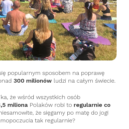
ała się popularnym sposobem na poprawę
ponad
300 milionów
ludzi na całym świecie.
ika, że wśród wszystkich osób
,5 miliona
Polaków robi to
regularnie co
e niesamowite, że sięgamy po matę do jogi
amopoczucia tak regularnie?