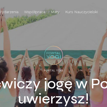
Wydarzenia
Współpraca
Maty
Kurs Nauczycielski
PORTAL YOGI
ćwiczy jogę w P
uwierzysz!