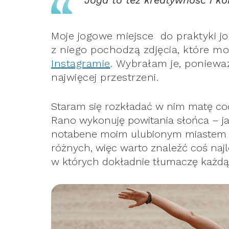
Joga to też kreatywność i kor
Moje jogowe miejsce do praktyki jog
z niego pochodzą zdjęcia, które m
Instagramie
. Wybrałam je, poniew
najwięcej przestrzeni.
Staram się rozkładać w nim matę codz
Rano wykonuję powitania słońca – ja 
notabene moim ulubionym miastem w 
różnych, więc warto znaleźć coś najlep
w których dokładnie tłumaczę każdą p