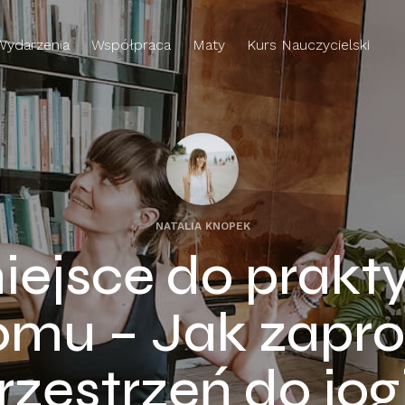
Wydarzenia
Współpraca
Maty
Kurs Nauczycielski
NATALIA KNOPEK
ejsce do prakty
mu – Jak zapr
rzestrzeń do jog