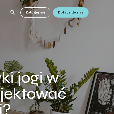
Zaloguj się
Dołącz do nas
ki jogi w
ojektować
i?