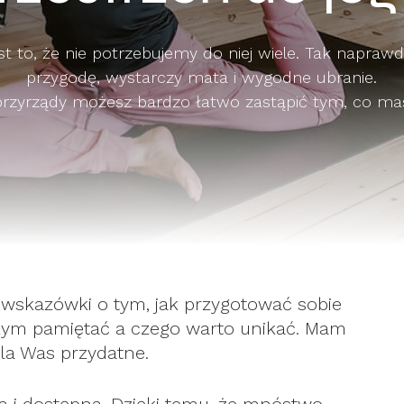
jest to, że nie potrzebujemy do niej wiele. Tak napraw
przygodę, wystarczy mata i wygodne ubranie.
przyrządy możesz bardzo łatwo zastąpić tym, co m
 wskazówki o tym, jak przygotować sobie
czym pamiętać a czego warto unikać. Mam
dla Was przydatne.