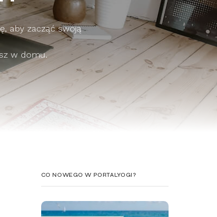
dę, aby zacząć swoją
asz w domu.
CO NOWEGO W PORTALYOGI?