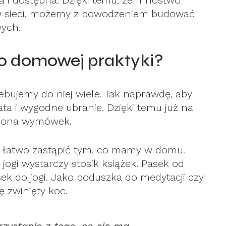
na i dostępna. Dzięki temu, że mnóstwo
ę w sieci, możemy z powodzeniem budować
ych.
o domowej praktyki?
rzebujemy do niej wiele. Tak naprawdę, aby
ta i wygodne ubranie. Dzięki temu już na
liona wymówek.
 łatwo zastąpić tym, co mamy w domu.
ogi wystarczy stosik książek. Pasek od
ek do jogi. Jako poduszka do medytacji czy
ę zwinięty koc.