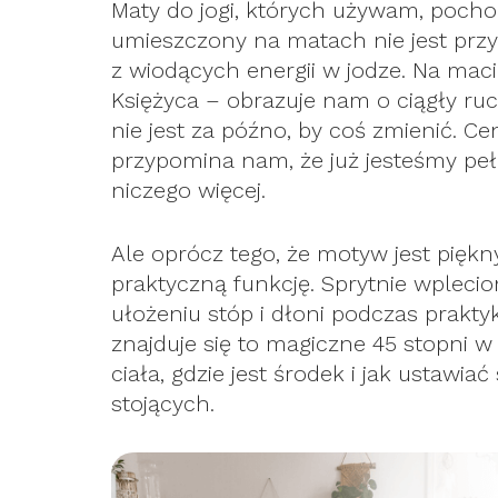
Maty do jogi, których używam, poch
umieszczony na matach nie jest przy
z wiodących energii w jodze. Na mac
Księżyca – obrazuje nam o ciągły ru
nie jest za późno, by coś zmienić. C
przypomina nam, że już jesteśmy peł
niczego więcej.
Ale oprócz tego, że motyw jest piękn
praktyczną funkcję. Sprytnie wpleci
ułożeniu stóp i dłoni podczas prakty
znajduje się to magiczne 45 stopni w
ciała, gdzie jest środek i jak ustawi
stojących.