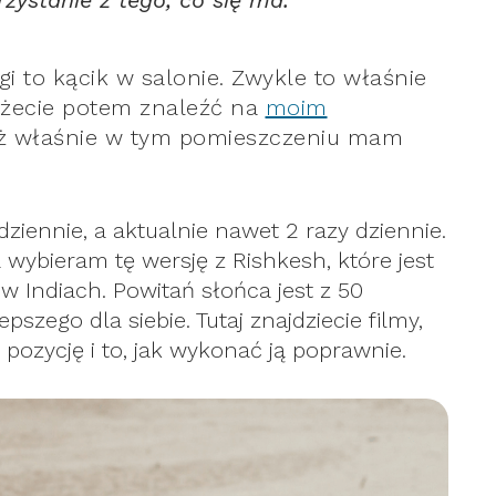
zystanie z tego, co się ma.
i to kącik w salonie. Zwykle to właśnie
ożecie potem znaleźć na
moim
aż właśnie w tym pomieszczeniu mam
iennie, a aktualnie nawet 2 razy dziennie.
wybieram tę wersję z Rishkesh, które jest
Indiach. Powitań słońca jest z 50
szego dla siebie. Tutaj znajdziecie filmy,
ozycję i to, jak wykonać ją poprawnie.