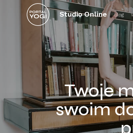
Studio Online
Blog
Twoje mi
swoim do
p