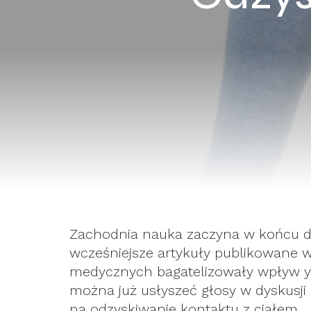
Zachodnia nauka zaczyna w końcu do
wcześniejsze artykuły publikowane
medycznych bagatelizowały wpływ yogi
można już usłyszeć głosy w dyskusj
na odzyskiwanie kontaktu z ciałem.