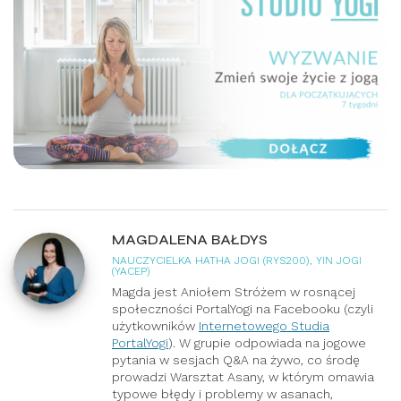
MAGDALENA BAŁDYS
NAUCZYCIELKA HATHA JOGI (RYS200), YIN JOGI
(YACEP)
Magda jest Aniołem Stróżem w rosnącej
społeczności PortalYogi na Facebooku (czyli
użytkowników
Internetowego Studia
PortalYogi
). W grupie odpowiada na jogowe
pytania w sesjach Q&A na żywo, co środę
prowadzi Warsztat Asany, w którym omawia
typowe błędy i problemy w asanach,