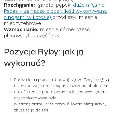
Rozciąganie:
gardło, pępek,
duże mięśnie
Psoas – zginacze bioder, (jeśli wykonywana
z nogami w Lotosie)
przód szyi, mięśnie
międzyżebrowe
Wzmacnianie:
mięśnie górnej części
pleców, tylna część szyi
Pozycja Ryby: jak ją
wykonać?
Połóż się na plecach. Upewnij się, że Twoje nogi są
razem, a twoje dłonie są umieszczone obok ciała.
Umieść dłonie pod biodrami tak, aby wewnętrzna
część skierowana była
w stronę ziemi. Teraz przysuń łokcie bliżej siebie,
zbliżając je do talii.