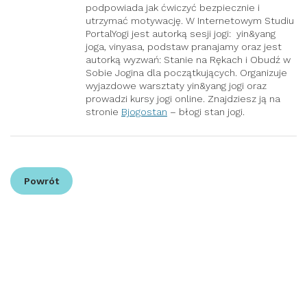
podpowiada jak ćwiczyć bezpiecznie i
utrzymać motywację. W Internetowym Studiu
PortalYogi jest autorką sesji jogi: yin&yang
joga, vinyasa, podstaw pranajamy oraz jest
autorką wyzwań: Stanie na Rękach i Obudź w
Sobie Jogina dla początkujących. Organizuje
wyjazdowe warsztaty yin&yang jogi oraz
prowadzi kursy jogi online. Znajdziesz ją na
stronie
Bjogostan
– błogi stan jogi.
Powrót