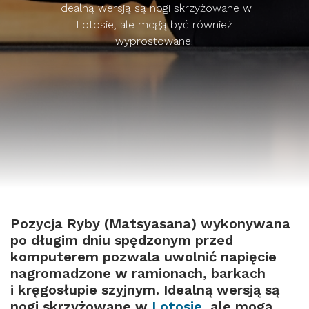
Idealną wersją są nogi skrzyżowane w
Lotosie, ale mogą być również
wyprostowane.
Pozycja Ryby (Matsyasana) wykonywana
po długim dniu spędzonym przed
komputerem pozwala uwolnić napięcie
nagromadzone w ramionach, barkach
i kręgosłupie szyjnym. Idealną wersją są
nogi skrzyżowane w
Lotosie
, ale mogą