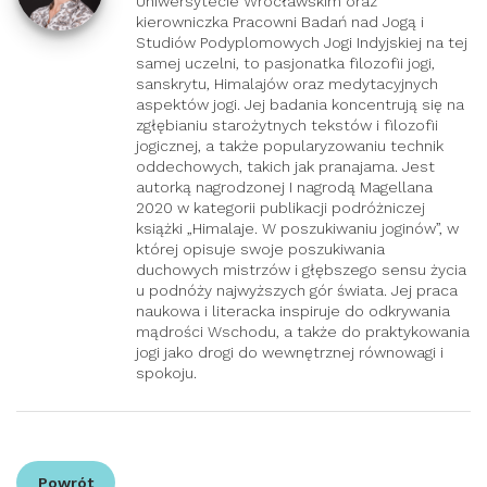
Uniwersytecie Wrocławskim oraz
kierowniczka Pracowni Badań nad Jogą i
Studiów Podyplomowych Jogi Indyjskiej na tej
samej uczelni, to pasjonatka filozofii jogi,
sanskrytu, Himalajów oraz medytacyjnych
aspektów jogi. Jej badania koncentrują się na
zgłębianiu starożytnych tekstów i filozofii
jogicznej, a także popularyzowaniu technik
oddechowych, takich jak pranajama. Jest
autorką nagrodzonej I nagrodą Magellana
2020 w kategorii publikacji podróżniczej
książki „Himalaje. W poszukiwaniu joginów”, w
której opisuje swoje poszukiwania
duchowych mistrzów i głębszego sensu życia
u podnóży najwyższych gór świata. Jej praca
naukowa i literacka inspiruje do odkrywania
mądrości Wschodu, a także do praktykowania
jogi jako drogi do wewnętrznej równowagi i
spokoju.
Powrót