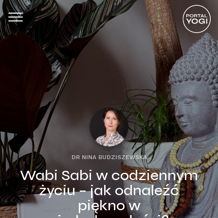
DR NINA BUDZISZEWSKA
Wabi Sabi w codziennym
życiu – jak odnaleźć
piękno w