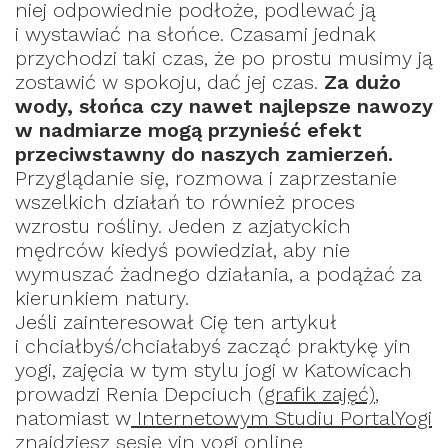
niej odpowiednie podłoże, podlewać ją
i wystawiać na słońce. Czasami jednak
przychodzi taki czas, że po prostu musimy ją
zostawić w spokoju, dać jej czas.
Za dużo
wody, słońca czy nawet najlepsze nawozy
w nadmiarze mogą przynieść efekt
przeciwstawny do naszych zamierzeń.
Przyglądanie się, rozmowa i zaprzestanie
wszelkich działań to również proces
wzrostu rośliny. Jeden z azjatyckich
mędrców kiedyś powiedział, aby nie
wymuszać żadnego działania, a podążać za
kierunkiem natury.
Jeśli zainteresował Cię ten artykuł
i chciałbyś/chciałabyś zacząć praktykę yin
yogi, zajęcia w tym stylu jogi w Katowicach
prowadzi Renia Depciuch
(
grafik zajęć)
,
natomiast w
Internetowym Studiu PortalYogi
znajdziesz sesję yin yogi online