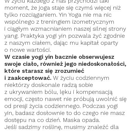
W życiu każdego z nas przychodzi taki
moment, że joga staje się czymś więcej niż
tylko rozciąganiem. Yin Yoga nie ma nic
wspólnego z treningiem izometrycznym
i ciągłym wzmacnianiem naszej silnej strony
yang. Praktyka yogi yin pozwala żyć zgodnie
z naszym ciałem, dając mu kapitał oparty
o nowe wartości.
W czasie yogi yin bacznie obserwujesz
swoje ciało, również jego niedoskonałości,
które starasz się zrozumieć
i zaakceptować.
W życiu codziennym
niektórzy doskonale radzą sobie
z ukrywaniem bólu, lęku i kompensacją
emocji, często nawet nie próbują uwolnić się
od presji życia codziennego. Podczas yogi
yin, badasz dosłownie to do czego nie masz
dostępu na co dzień. Maska opada.
Jeśli sadzimy roślinę, musimy znaleźć dla