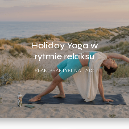
Holiday Yoga w
rytmie relaksu
PLAN PRAKTYKI NA LATO