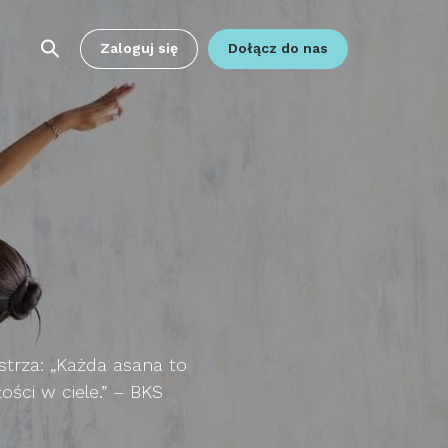
Zaloguj się
Dołącz do nas
strza: „Każda asana to
ści w ciele.” – BKS