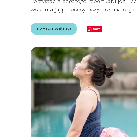
korzystać z bogatego repertuaru jogi. Ma
wspomagają procesy oczyszczania organi
CZYTAJ WIĘCEJ
Save