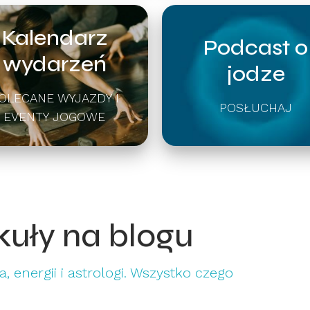
Kalendarz
Podcast o
wydarzeń
jodze
OLECANE WYJAZDY I
POSŁUCHAJ
EVENTY JOGOWE
kuły na blogu
, energii i astrologi. Wszystko czego