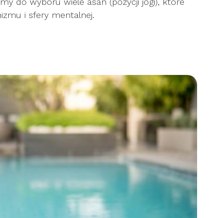
my do wyboru wiele asan (pozycji jogi), które
zmu i sfery mentalnej.