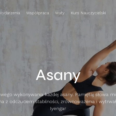
Wydarzenia
Współpraca
Maty
Kurs Nauczycielski
Asany
łowego wykonywania każdej asany. Pamiętaj słowa mi
 z odczuciem stabilności, zrównoważenia i wytrwało
Iyengar