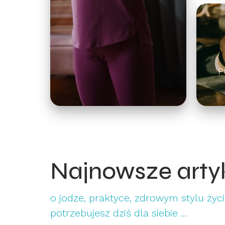
P
Najnowsze arty
o jodze, praktyce, zdrowym stylu życia
potrzebujesz dziś dla siebie ...