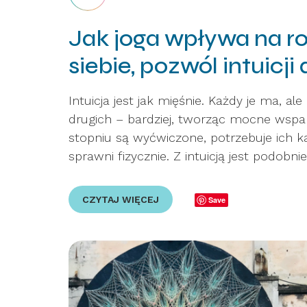
Jak joga wpływa na ro
siebie, pozwól intuicji
Intuicja jest jak mięśnie. Każdy je ma, al
drugich – bardziej, tworząc mocne wsparc
stopniu są wyćwiczone, potrzebuje ich k
sprawni fizycznie. Z intuicją jest podobn
CZYTAJ WIĘCEJ
Save