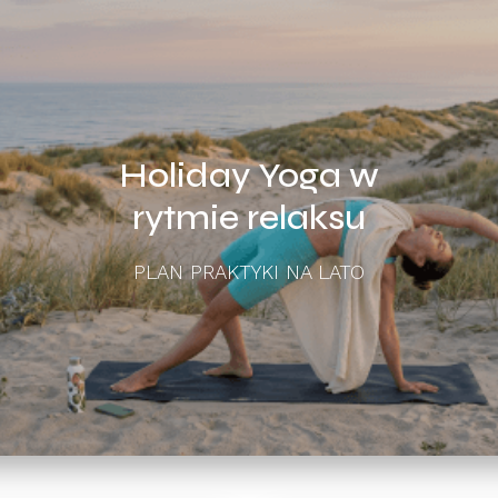
Holiday Yoga w
rytmie relaksu
PLAN PRAKTYKI NA LATO