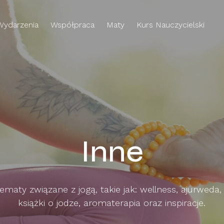
Wydarzenia
Współpraca
Maty
Kurs Nauczycielski
Inne
tematy związane z jogą, takie jak: wellness, ajurweda,
książki o jodze, aromaterapia oraz inspiracje.