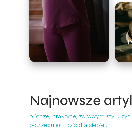
P
Najnowsze arty
o jodze, praktyce, zdrowym stylu życia
potrzebujesz dziś dla siebie ...