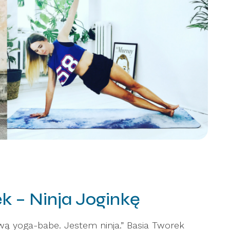
k – Ninja Joginkę
wą yoga-babe. Jestem ninja.” Basia Tworek