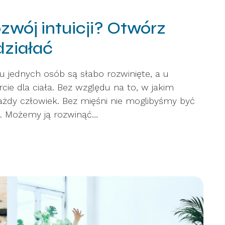
zwój intuicji? Otwórz
 działać
e u jednych osób są słabo rozwinięte, a u
ie dla ciała. Bez względu na to, w jakim
ażdy człowiek. Bez mięśni nie moglibyśmy być
ie. Możemy ją rozwinąć…