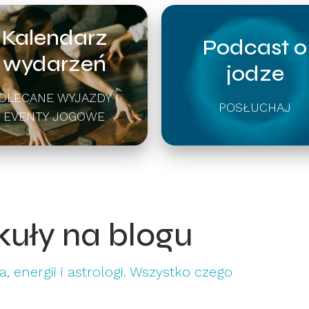
Kalendarz
Podcast o
wydarzeń
jodze
OLECANE WYJAZDY I
POSŁUCHAJ
EVENTY JOGOWE
kuły na blogu
, energii i astrologi. Wszystko czego