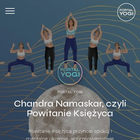
PORTAL YOGI
Chandra Namaskar, czyli
Powitanie Księżyca
Powitanie Księżyca przynosi spokój i
mentalne ukojenie, w przeciwieństwie