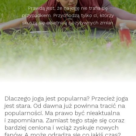
Prawdą jest, że na jogę nie trafia się
przypadkiem. Przychodzą tylko ci, którzy
skuszą się obietnicą pozytywnych zmian.
Dlaczego joga jest popularna? Przecież joga
jest stara. Od dawna już powinna tracić na
popularności. Ma prawo być nieaktualna
i zapomniana. Zamiast tego staje się coraz
bardziej ceniona i wciąż zyskuje nowych
fanów. A może odradza się co jakiś czas?