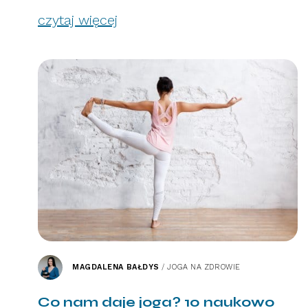
czytaj więcej
MAGDALENA BAŁDYS
/
JOGA NA ZDROWIE
Co nam daje joga? 10 naukowo