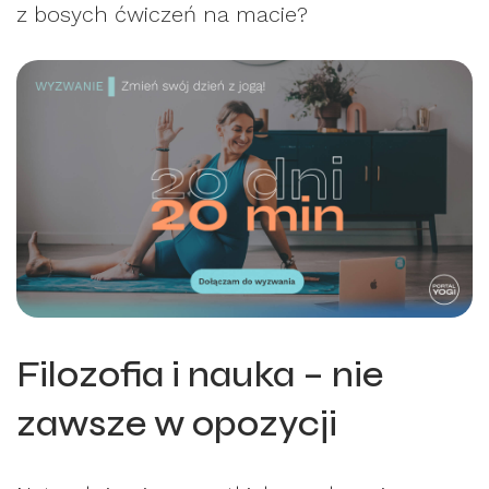
z bosych ćwiczeń na macie?
Filozofia i nauka – nie
zawsze w opozycji