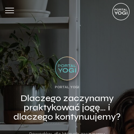
PORTAL YOGI
Dlaczego zaczynamy
praktykować jogę… i
dlaczego kontynuujemy?
Powodów, dla których zaczynamy