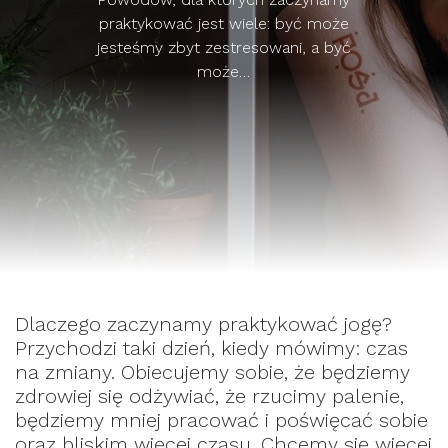
praktykować jest wiele: być może
jesteśmy zbyt zestresowani, a być
może…
Dlaczego zaczynamy praktykować jogę?
Przychodzi taki dzień, kiedy mówimy: czas
na zmiany. Obiecujemy sobie, że będziemy
zdrowiej się odżywiać, że rzucimy palenie,
będziemy mniej pracować i poświęcać sobie
oraz bliskim więcej czasu. Chcemy się więcej