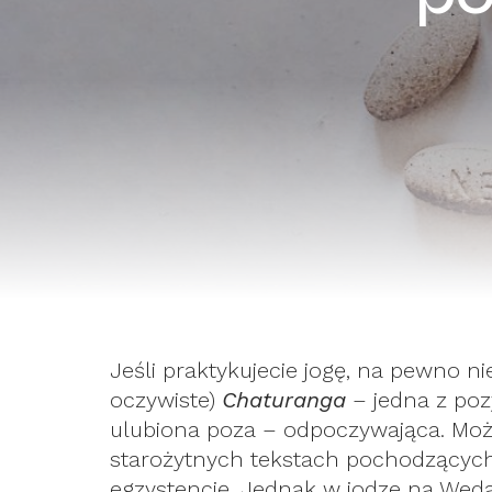
Jeśli praktykujecie jogę, na pewno 
oczywiste)
Chaturanga
– jedna z poz
ulubiona poza – odpoczywająca. Może
starożytnych tekstach pochodzących 
egzystencję. Jednak w jodze na Wedac