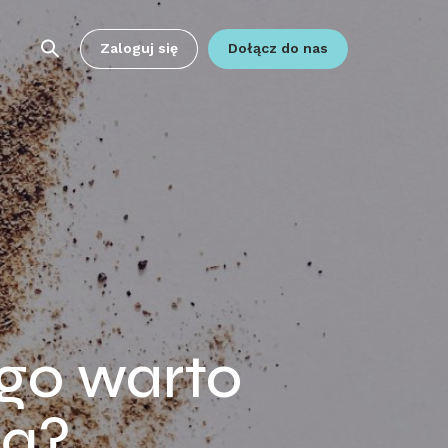
Zaloguj się
Dołącz do nas
ego warto
bą?