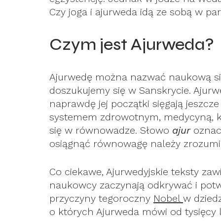
Czy joga i ajurweda idą ze sobą w pa
Czym jest Ajurweda?
Ajurwedę można nazwać naukową siost
doszukujemy się w Sanskrycie. Ajurwe
naprawdę jej początki sięgają jeszc
systemem zdrowotnym, medycyną, któr
się w równowadze. Słowo
ajur
oznacz
osiągnąć równowagę należy zrozumieć
Co ciekawe, Ajurwedyjskie teksty zawi
naukowcy zaczynają odkrywać i potw
przyczyny tegoroczny
Nobel
w dzied
o których Ajurweda mówi od tysięcy l