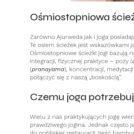
Ośmiostopniowa ście
Zarówno Ajurweda jak i joga posiada
Te osiem ścieżek jest wskazówkami j
Ośmiostopniowe ścieżki jogi bazują 
integracji, fizycznej praktyce – pozy (
(
pranayama
), koncentracji, medytac
połączyć się z naszą „boskością”.
Czemu joga potrzebu
Wielu z nas praktykujących jogę wier
prawdziwego jogina. Jednak często 
do pobliskiej restauracji zjeść hambu