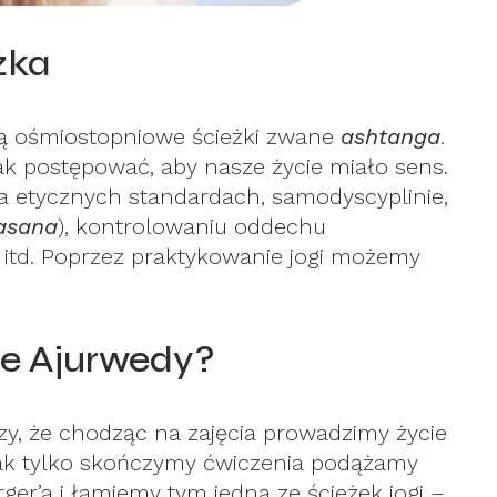
żka
ją ośmiostopniowe ścieżki zwane
ashtanga
.
ak postępować, aby nasze życie miało sens.
na etycznych standardach, samodyscyplinie,
asana
), kontrolowaniu oddechu
ji itd. Poprzez praktykowanie jogi możemy
je Ajurwedy?
zy, że chodząc na zajęcia prowadzimy życie
jak tylko skończymy ćwiczenia podążamy
rger’a i łamiemy tym jedną ze ścieżek jogi –