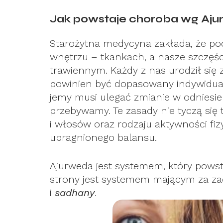
Jak powstaje choroba wg Aj
Starożytna medycyna zakłada, że po
wnętrzu – tkankach, a nasze szczęści
trawiennym. Każdy z nas urodził się 
powinien być dopasowany indywidualn
jemy musi ulegać zmianie w odniesien
przebywamy. Te zasady nie tyczą się ty
i włosów oraz rodzaju aktywności fi
upragnionego balansu.
Ajurweda jest systemem, który powsta
strony jest systemem mającym za z
i
sadhany
.