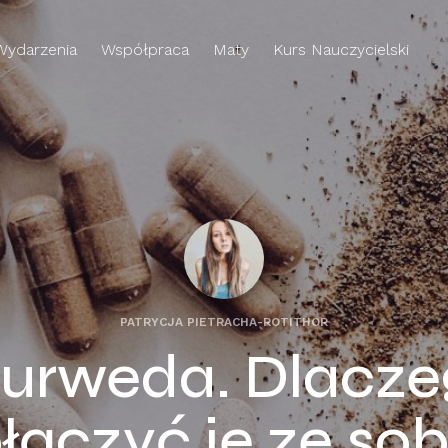
Wydarzenia
Współpraca
Maty
Kurs Nauczycielski
PATRYCJA PIETRACHA-ROTITHOR
jurweda. Dlacz
łączyć je ze so