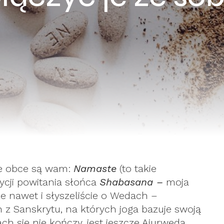
nie obce są wam:
Namaste
(to takie
ycji powitania słońca
Shabasana –
moja
 nawet i słyszeliście o Wedach –
z Sanskrytu, na których joga bazuje swoją
h się nie kończy, jest jeszcze Ajurweda.