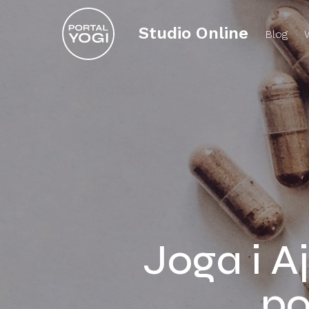
Studio Online
Blog
Joga i A
po