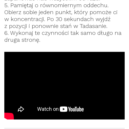
5. Pamiętaj o równomiernym oddechu.
Obierz sobie jeden punkt, który pomoże ci
w koncentracji. Po 30 sekundach wyjdź
z pozycji i ponownie stań w Tadasanie.
6. Wykonaj te czynności tak samo długo na
druga stronę.