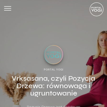
PORTAL YOGI
Vrksasana, czyli Pozycja
Drzewa: równowaga i
ugruntowanie
Pozycja Drzewa jest świetnym