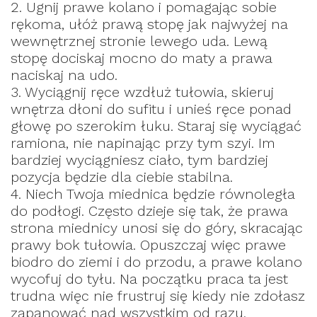
2. Ugnij prawe kolano i pomagając sobie
rękoma, ułóż prawą stopę jak najwyżej na
wewnętrznej stronie lewego uda. Lewą
stopę dociskaj mocno do maty a prawa
naciskaj na udo.
3. Wyciągnij ręce wzdłuż tułowia, skieruj
wnętrza dłoni do sufitu i unieś ręce ponad
głowę po szerokim łuku. Staraj się wyciągać
ramiona, nie napinając przy tym szyi. Im
bardziej wyciągniesz ciało, tym bardziej
pozycja będzie dla ciebie stabilna.
4. Niech Twoja miednica będzie równoległa
do podłogi. Często dzieje się tak, że prawa
strona miednicy unosi się do góry, skracając
prawy bok tułowia. Opuszczaj więc prawe
biodro do ziemi i do przodu, a prawe kolano
wycofuj do tyłu. Na początku praca ta jest
trudna więc nie frustruj się kiedy nie zdołasz
zapanować nad wszystkim od razu.