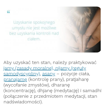
Aby uzyskać ten stan, należy praktykować
jamy (zasady moralne), nijamy (reguły
samodyscypliny)
,
asany
– pozycje ciała,
pranajamę
(kontrolę prany), pratjaharę
(wycofanie zmysłów), dharanę
(koncentrację), dhjanę (medytację) i samadhi
(połączenie z przedmiotem medytacji, stan
nadświadomości).