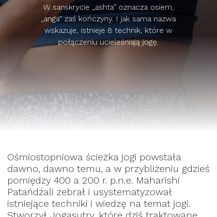
W sanskrycie „ashta” oznacza osiem,
„anga” zaś kończyny. I jak sama nazwa
wskazuje, istnieje 8 technik, które w
połączeniu ucieleśniają jogę.
Ośmiostopniowa ścieżka jogi powstała
dawno, dawno temu, a w przybliżeniu gdzieś
pomiędzy 400 a 200 r. p.n.e. Maharishi
Patańdźali zebrał i usystematyzował
istniejące techniki i wiedzę na temat jogi.
Stworzył Jogasutry, które dziś traktowane