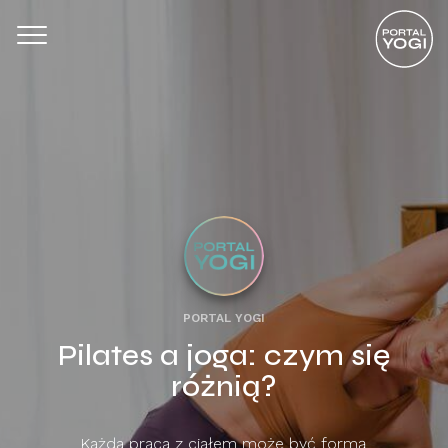
PORTAL YOGI
Pilates a joga: czym się
różnią?
Każda praca z ciałem może być formą