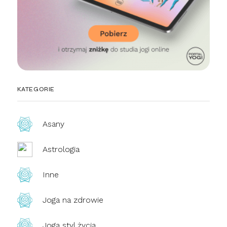
KATEGORIE
Asany
Astrologia
Inne
Joga na zdrowie
Joga styl życia