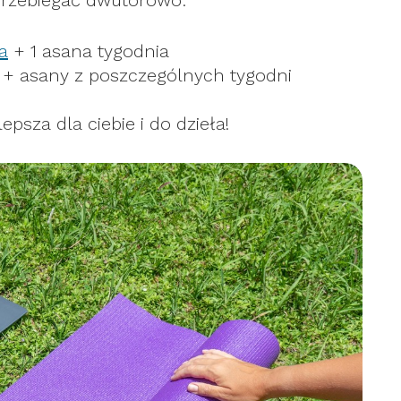
przebiegać dwutorowo:
a
+ 1 asana tygodnia
+ asany z poszczególnych tygodni
epsza dla ciebie i do dzieła!