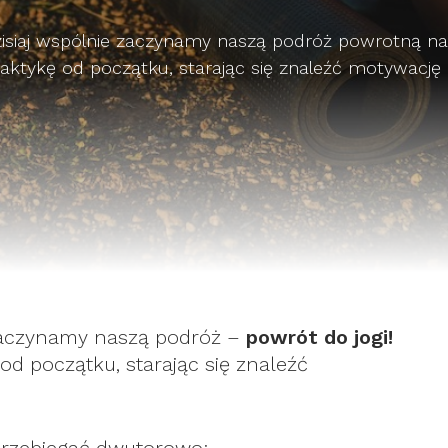
 Dzisiaj wspólnie zaczynamy naszą podróż powrotną n
ktykę od początku, starając się znaleźć motywację 
e zaczynamy naszą podróż –
powrót do jogi!
d początku, starając się znaleźć