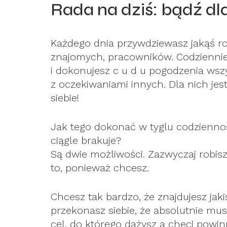
Rada na dziś: bądź dl
Każdego dnia przywdziewasz jakąś rol
znajomych, pracowników. Codziennie 
i dokonujesz c u d u pogodzenia ws
z oczekiwaniami innych. Dla nich jes
siebie!
Jak tego dokonać w tyglu codziennośc
ciągle brakuje?
Są dwie możliwości. Zazwyczaj robis
to, ponieważ chcesz.
Chcesz tak bardzo, że znajdujesz jaki
przekonasz siebie, że absolutnie mus
cel, do którego dążysz a chęci powin