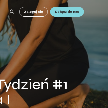
Zaloguj się
Dołącz do nas
Tydzień #1
 I