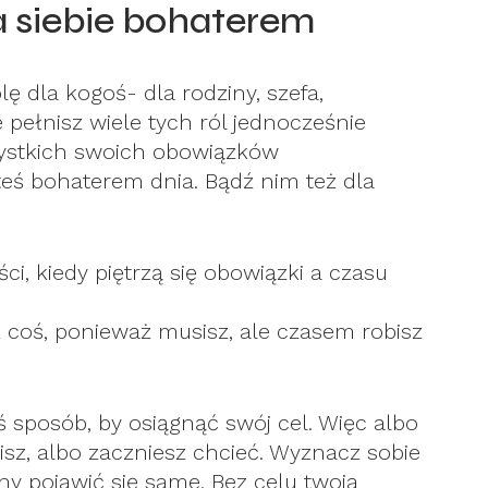
a siebie bohaterem
ę dla kogoś- dla rodziny, szefa,
pełnisz wiele tych ról jednocześnie
zystkich swoich obowiązków
teś bohaterem dnia. Bądź nim też dla
i, kiedy piętrzą się obowiązki a czasu
z coś, ponieważ musisz, ale czasem robisz
ś sposób, by osiągnąć swój cel. Więc albo
isz, albo zaczniesz chcieć. Wyznacz sobie
ny pojawić się same. Bez celu twoja