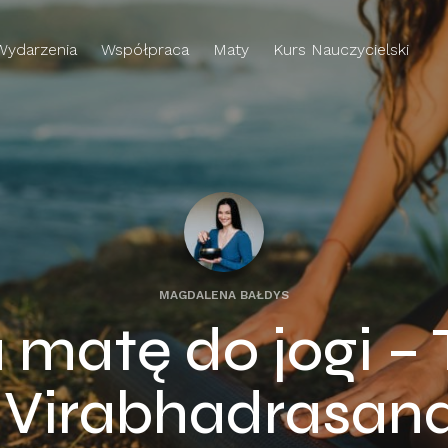
Wydarzenia
Współpraca
Maty
Kurs Nauczycielski
MAGDALENA BAŁDYS
 matę do jogi – 
 Virabhadrasana