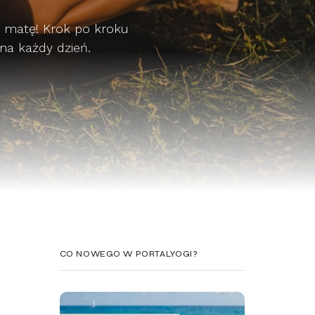
a matę! Krok po kroku
na każdy dzień.
CO NOWEGO W PORTALYOGI?