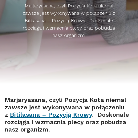
Marjaryasana, czyli Pozycja Kota niemal
zawsze jest wykonywana w połączeniu z
Bitilasana – Pozycją Krowy. Doskonale
rozciąga i wzmacnia plecy oraz pobudza
nasz organizm.
Marjaryasana, czyli Pozycja Kota niemal
zawsze jest wykonywana w połączeniu
z
Bitilasana – Pozycją Krowy
. Doskonale
rozciąga i wzmacnia plecy oraz pobudza
nasz organizm.