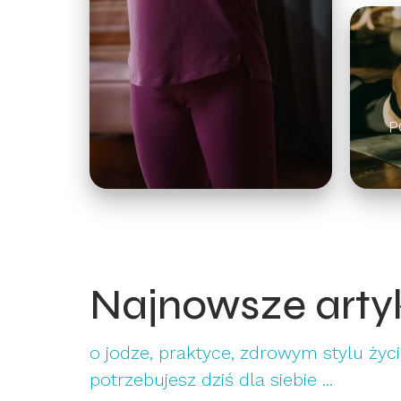
P
Najnowsze arty
o jodze, praktyce, zdrowym stylu życia
potrzebujesz dziś dla siebie ...