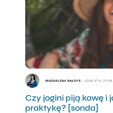
MAGDALENA BAŁDYS
/
JOGA STYL ŻYCIA
Czy jogini piją kawę i
praktykę? [sonda]