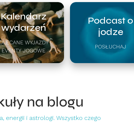
Kalendarz
Podcast o
wydarzeń
jodze
OLECANE WYJAZDY I
POSŁUCHAJ
EVENTY JOGOWE
kuły na blogu
, energii i astrologi. Wszystko czego