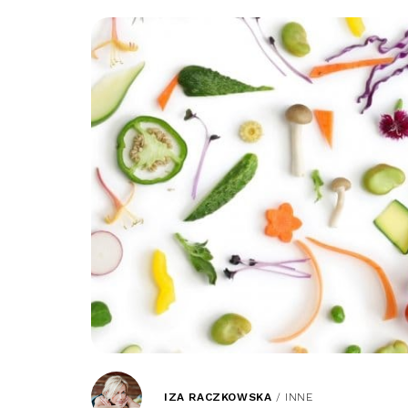
IZA RACZKOWSKA
/
INNE