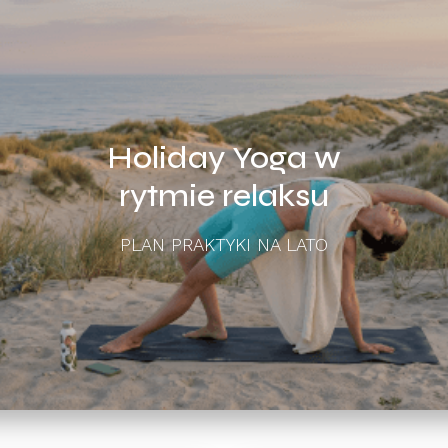
Holiday Yoga w
rytmie relaksu
PLAN PRAKTYKI NA LATO