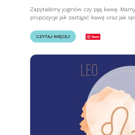
Zapytaliśmy joginów czy piją kawę. Mamy
propozycje jak zastąpić kawę oraz jak sp
CZYTAJ WIĘCEJ
Save