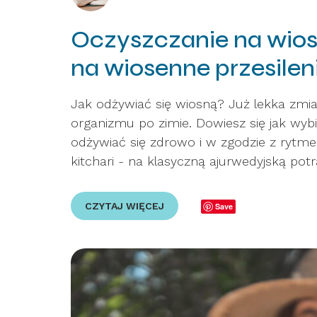
Oczyszczanie na wiosn
na wiosenne przesilen
Jak odżywiać się wiosną? Już lekka zm
organizmu po zimie. Dowiesz się jak wyb
odżywiać się zdrowo i w zgodzie z rytme
kitchari - na klasyczną ajurwedyjską pot
CZYTAJ WIĘCEJ
Save