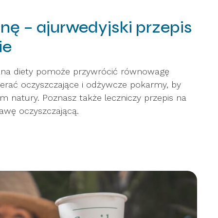
ę – ajurwedyjski przepis
ie
iana diety pomoże przywrócić równowagę
ierać oczyszczające i odżywcze pokarmy, by
m natury. Poznasz także leczniczy przepis na
rawę oczyszczającą.