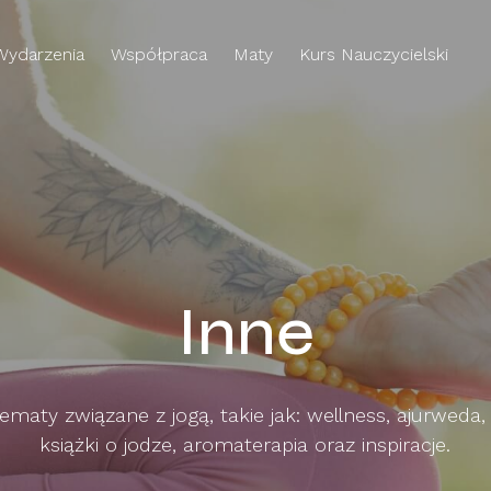
Wydarzenia
Współpraca
Maty
Kurs Nauczycielski
Inne
tematy związane z jogą, takie jak: wellness, ajurweda,
książki o jodze, aromaterapia oraz inspiracje.