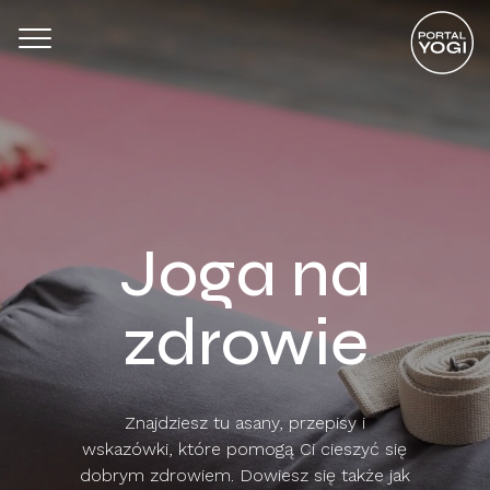
Joga na
zdrowie
Znajdziesz tu asany, przepisy i
wskazówki, które pomogą Ci cieszyć się
dobrym zdrowiem. Dowiesz się także jak