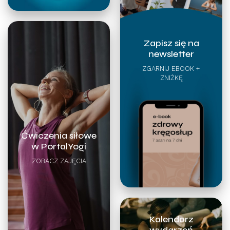
Zapisz się na
newsletter
ZGARNIJ EBOOK +
ZNIŻKĘ
Ćwiczenia siłowe
w PortalYogi
ZOBACZ ZAJĘCIA
Kalendarz
wydarzeń