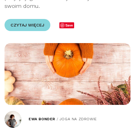
swoim domu.
CZYTAJ WIĘCEJ
Save
EWA BONDER
/
JOGA NA ZDROWIE