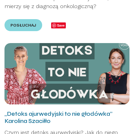
mierzy się z diagnozą onkologiczną?
POSŁUCHAJ
Save
„Detoks ajurwedyjski to nie głodówka”
Karolina Szaciłło
Czym jest detoks ajurwedyjski? Jak do niego