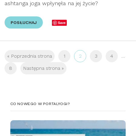
ashtanga joga wpłynęła na jej życie?
POSŁUCHAJ
Save
« Poprzednia strona
1
2
3
4
…
8
Następna strona »
CO NOWEGO W PORTALYOGI?