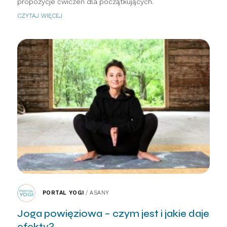
propozycje ćwiczeń dla początkujących.
CZYTAJ WIĘCEJ
PORTAL YOGI
/
ASANY
Joga powięziowa – czym jest i jakie daje
efekty?