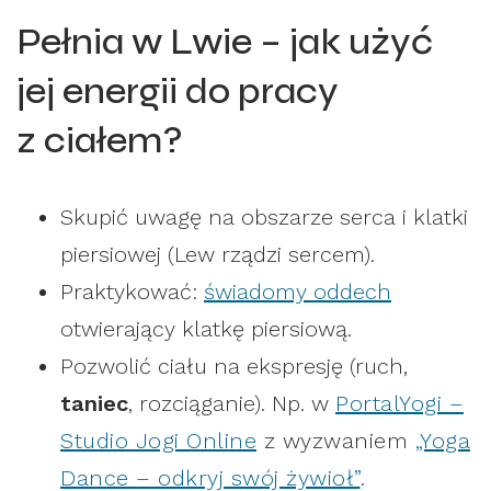
Pełnia w Lwie – jak użyć
jej energii do pracy
z ciałem?
Skupić uwagę na obszarze serca i klatki
piersiowej (Lew rządzi sercem).
Praktykować:
świadomy oddech
otwierający klatkę piersiową.
Pozwolić ciału na ekspresję (ruch,
taniec
, rozciąganie).
Np. w
PortalYogi –
Studio Jogi Online
z wyzwaniem
„Yoga
Dance – odkryj swój żywioł”
.