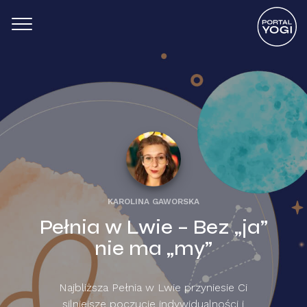
KAROLINA GAWORSKA
Pełnia w Lwie – Bez „ja”
nie ma „my”
Najbliższa Pełnia w Lwie przyniesie Ci
silniejsze poczucie indywidualności i