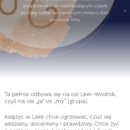
wyjątkowości. W nadchodzącym czasie
postaw siebie na pierwszym miejscu bez
poczucia winy
Ta pełnia odbywa się na osi Lew–Wodnik,
czyli na osi „ja” vs „my” (grupa).
Księżyc w Lwie chce ogrzewać, czuć się
widziany, doceniony i prawdziwy. Chce żyć