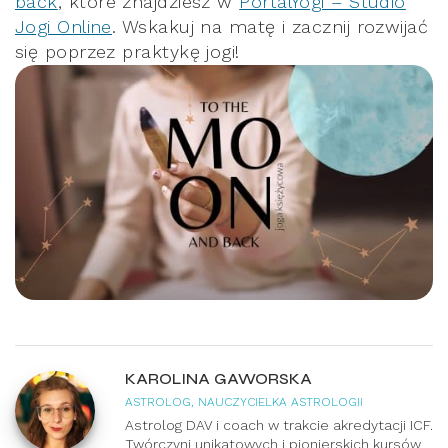
back
, które znajdziesz w
PortalYogi – Studio
Jogi Online
. Wskakuj na matę i zacznij rozwijać
się poprzez praktykę jogi!
KAROLINA GAWORSKA
ASTROLOG, NAUCZYCIELKA ASTROLOGII
Astrolog DAV i coach w trakcie akredytacji ICF.
Twórczyni unikatowych i pionierskich kursów