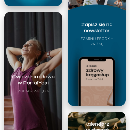
Zapisz się na
newsletter
ZGARNIJ EBOOK +
ZNIŻKĘ
Ćwiczenia siłowe
w PortalYogi
ZOBACZ ZAJĘCIA
Kalendarz
wydarzeń