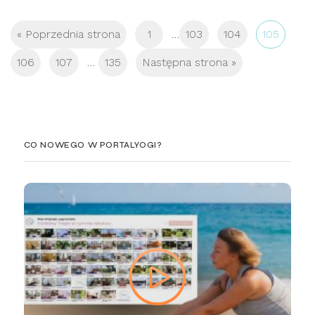
« Poprzednia strona
1
…
103
104
105
106
107
…
135
Następna strona »
CO NOWEGO W PORTALYOGI?