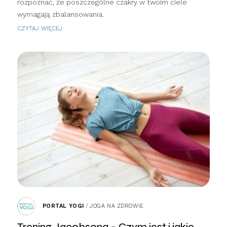
rozpoznać, że poszczególne czakry w twoim ciele
wymagają zbalansowania.
CZYTAJ WIĘCEJ
PORTAL YOGI
/
JOGA NA ZDROWIE
Trening Jacobsona – Czym jest i jakie