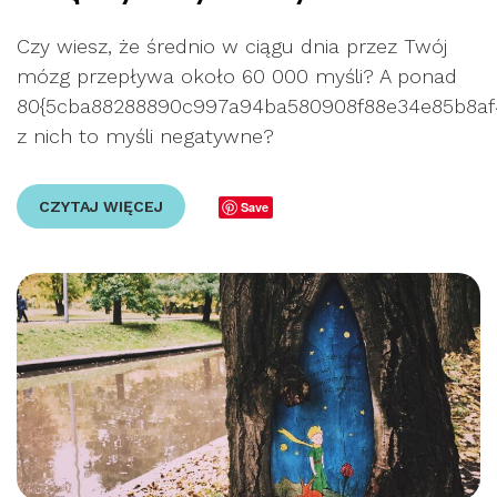
Czy wiesz, że średnio w ciągu dnia przez Twój
mózg przepływa około 60 000 myśli? A ponad
80{5cba88288890c997a94ba580908f88e34e85b8af4
z nich to myśli negatywne?
CZYTAJ WIĘCEJ
Save