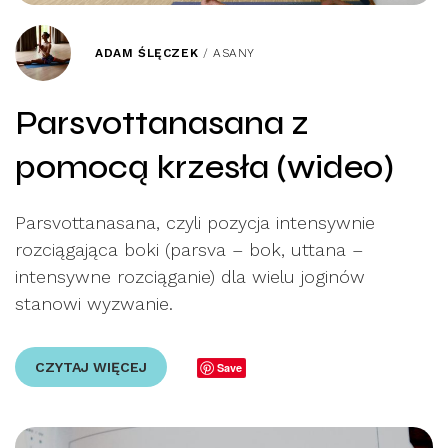
ADAM ŚLĘCZEK
/
ASANY
Parsvottanasana z
pomocą krzesła (wideo)
Parsvottanasana, czyli pozycja intensywnie
rozciągająca boki (parsva – bok, uttana –
intensywne rozciąganie) dla wielu joginów
stanowi wyzwanie.
CZYTAJ WIĘCEJ
Save