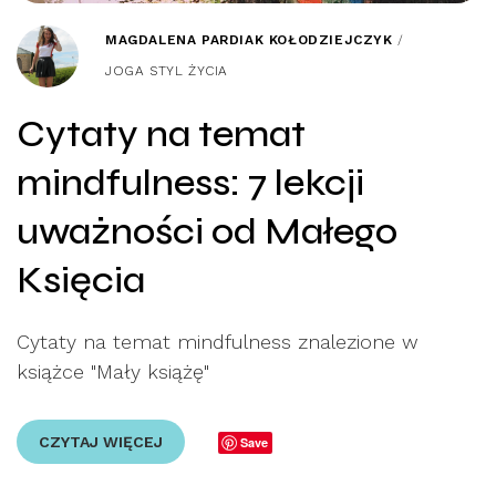
MAGDALENA PARDIAK KOŁODZIEJCZYK
/
JOGA STYL ŻYCIA
Cytaty na temat
mindfulness: 7 lekcji
uważności od Małego
Księcia
Cytaty na temat mindfulness znalezione w
książce "Mały książę"
CZYTAJ WIĘCEJ
Save